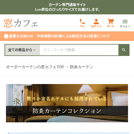
カーテン専門通販サイト
1cm単位のぴったりサイズでお届けします。
TEL
ログイン
カート
メニュー
重要なお知らせ
｜
中東情勢の影響による梱包方法の変更について
全ての商品から
オーダーカーテンの窓カフェTOP
>
防炎カーテン