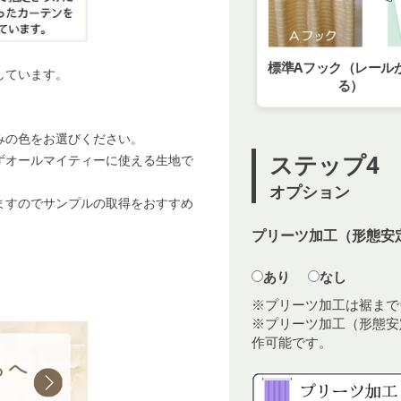
標準Aフック（レール
しています。
る）
みの色をお選びください。
ステップ4
ずオールマイティーに使える生地で
オプション
ますのでサンプルの取得をおすすめ
プリーツ加工（形態安定
あり
なし
※プリーツ加工は裾まで
※プリーツ加工（形態安
作可能です。