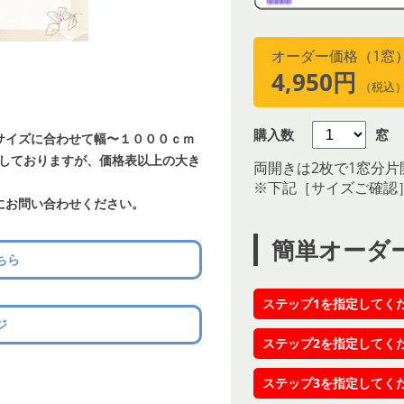
オーダー価格（1窓
4,950円
（税込
購入数
窓
サイズに合わせて幅〜１０００ｃｍ
載しておりますが、価格表以上の大き
両開きは2枚で1窓分片
※下記［サイズご確認
にお問い合わせください。
簡単オーダ
ちら
ステップ1を指定してく
ジ
ステップ2を指定してく
ステップ3を指定してく