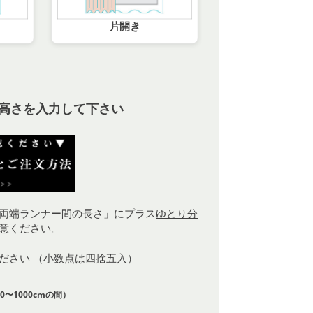
片開き
高さを入力して下さい
両端ランナー間の長さ」にプラス
ゆとり分
意ください。
ください （小数点は四捨五入）
0〜1000cmの間）