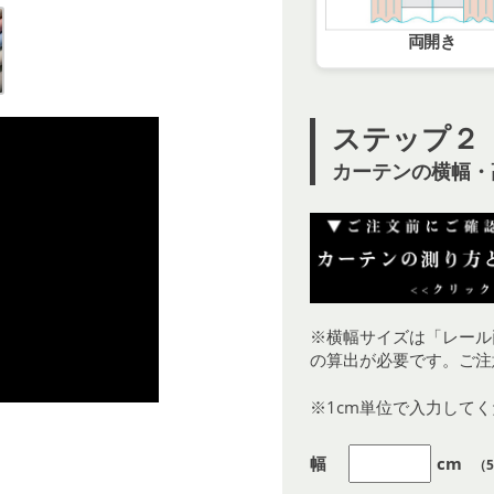
両開き
ステップ２
カーテンの横幅・
※横幅サイズは「レール
の算出が必要です。ご注
※1cm単位で入力して
幅
cm
（5