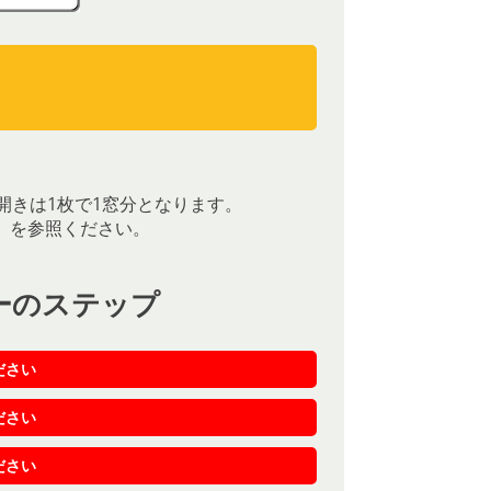
）
）
開きは1枚で1窓分となります。
］を参照ください。
ーのステップ
ださい
ださい
ださい