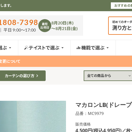
します。
おすすめの
1808-7398
初めてのオー
8月20日(木)
最短
測り方
出荷日
〜8月21日(金)
 平日 9:00〜17:00
選ぶ
テイストで選ぶ
機能で選ぶ
変更について
カーテンの選び方
全ての商品から
マカロンLB(ドレー
品番：MC9979
販売価格
4,500円(税込4,950円)／