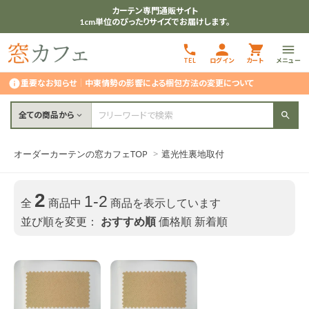
カーテン専門通販サイト
1cm単位のぴったりサイズでお届けします。
TEL
ログイン
カート
メニュー
重要なお知らせ
｜
中東情勢の影響による梱包方法の変更について
全ての商品から
オーダーカーテンの窓カフェTOP
>
遮光性裏地取付
2
1-2
全
商品中
商品を表示しています
並び順を変更：
おすすめ順
価格順
新着順