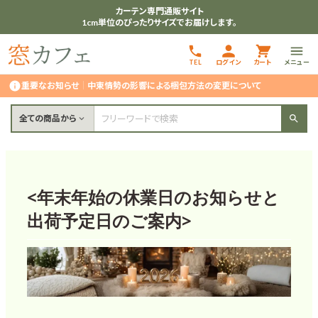
カーテン専門通販サイト
1cm単位のぴったりサイズでお届けします。
TEL
ログイン
カート
メニュー
重要なお知らせ
｜
中東情勢の影響による梱包方法の変更について
全ての商品から
<年末年始の休業日のお知らせと
出荷予定日のご案内>