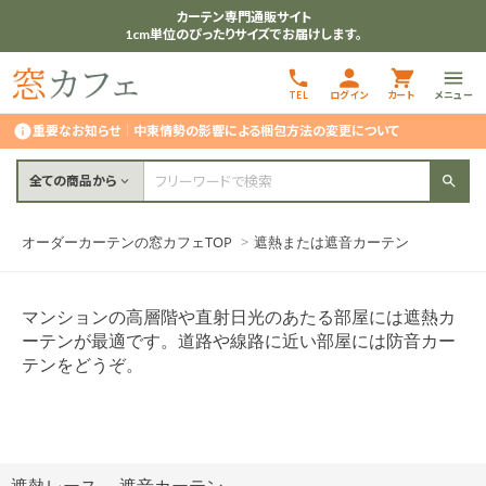
カーテン専門通販サイト
1cm単位のぴったりサイズでお届けします。
TEL
ログイン
カート
メニュー
重要なお知らせ
｜
中東情勢の影響による梱包方法の変更について
全ての商品から
オーダーカーテンの窓カフェTOP
>
遮熱または遮音カーテン
マンションの高層階や直射日光のあたる部屋には遮熱カ
ーテンが最適です。道路や線路に近い部屋には防音カー
テンをどうぞ。