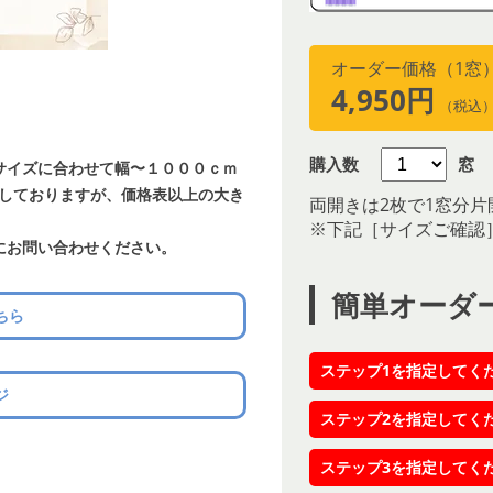
オーダー価格（1窓
4,950円
（税込
購入数
窓
サイズに合わせて幅〜１０００ｃｍ
載しておりますが、価格表以上の大き
両開きは2枚で1窓分片
※下記［サイズご確認
にお問い合わせください。
簡単オーダ
ちら
ステップ1を指定してく
ジ
ステップ2を指定してく
ステップ3を指定してく