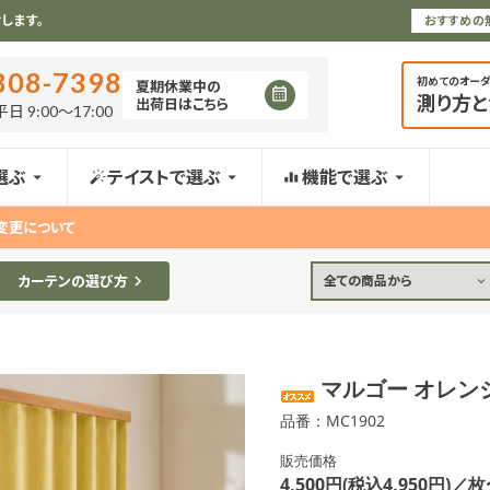
します。
おすすめの
808-7398
初めてのオー
夏期休業中の
測り方
出荷日はこちら
日 9:00〜17:00
選ぶ
テイストで選ぶ
機能で選ぶ
変更について
カーテンの選び方
全ての商品から
マルゴー オレンジ
品番：MC1902
販売価格
4,500円(税込4,950円)／