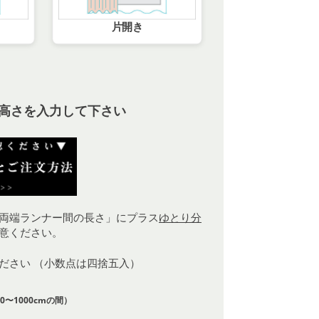
片開き
高さを入力して下さい
両端ランナー間の長さ」にプラス
ゆとり分
意ください。
ください （小数点は四捨五入）
0〜1000cmの間）