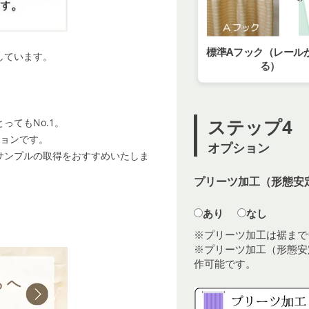
標準Aフック（レール
しています。
る）
ステップ4
ってもNo.1。
ションです。
オプション
サンプルの取得をおすすめいたしま
プリーツ加工（形態安定
あり
なし
※プリーツ加工は裾まで
※プリーツ加工（形態安
作可能です。