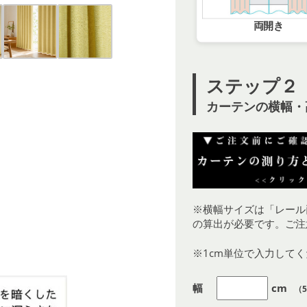
両開き
ステップ２
カーテンの横幅・
※横幅サイズは「レール
の算出が必要です。ご注
※1cm単位で入力して
幅
cm
（5