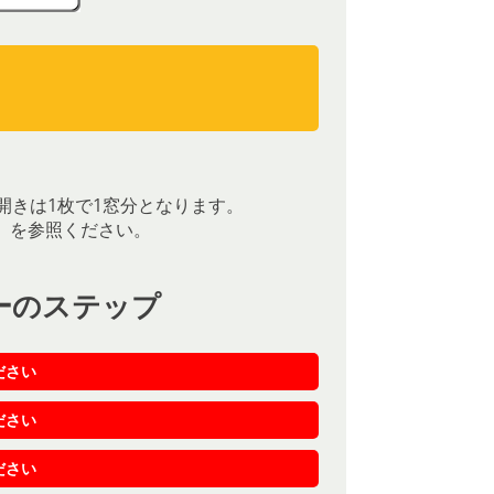
）
）
開きは1枚で1窓分となります。
］を参照ください。
ーのステップ
ださい
ださい
ださい