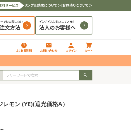
サンプル請求について ＞
|
お見積りについて ＞
無料サービス
ダーでも失敗しない
インボイスに対応しています
と注文方法
法人のお客様へ
よくある質問
お問い合わせ
ログイン
カート
レモン (YE)(遮光価格A）
枚〜