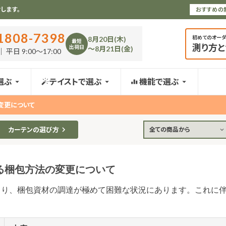
します。
おすすめの
1808-7398
初めてのオー
8月20日(木)
最短
測り方
出荷日
〜8月21日(金)
 平日 9:00〜17:00
選ぶ
テイストで選ぶ
機能で選ぶ
変更について
カーテンの選び方
全ての商品から
る梱包方法の変更について
より、梱包資材の調達が極めて困難な状況にあります。これに