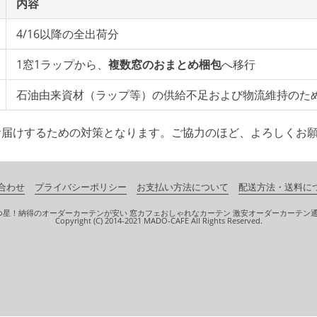
内容
4/16以降の全出荷分
1窓1ラップから、
複数窓のおまとめ梱包
へ移行
石油由来資材（ラップ等）の供給不足および物流維持のた
お届けするための対策となります。ご協力のほど、よろしくお
合わせ
プライバシーポリシー
お支払い方法について
配送方法・送料に
つ星！納得のオーダーカーテンが安い 窓カフェおしゃれなカーテン 激安オーダーカーテン
Copyright (C) 2014-2021 MADO-CAFE All Rights Reserved.