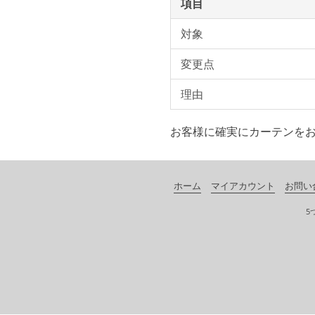
項目
対象
変更点
理由
お客様に確実にカーテンを
ホーム
マイアカウント
お問い
5