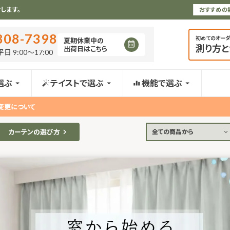
します。
おすすめの
808-7398
初めてのオー
夏期休業中の
測り方
出荷日はこちら
日 9:00〜17:00
選ぶ
テイストで選ぶ
機能で選ぶ
変更について
カーテンの選び方
全ての商品から