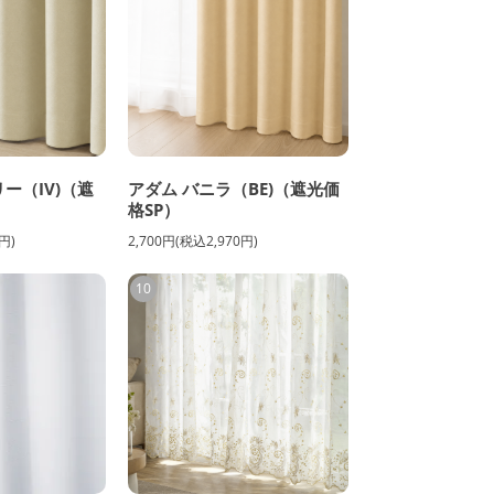
ー（IV)（遮
アダム バニラ（BE)（遮光価
格SP）
円)
2,700円(税込2,970円)
10