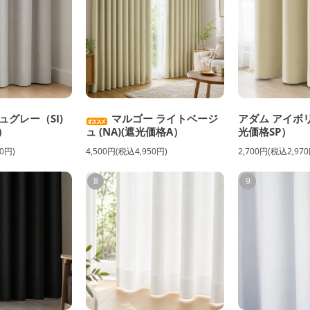
ュグレー（SI)
マルゴー ライトベージ
アダム アイボリ
）
ュ (NA)(遮光価格A）
光価格SP）
0円)
4,500円(税込4,950円)
2,700円(税込2,970
8
9