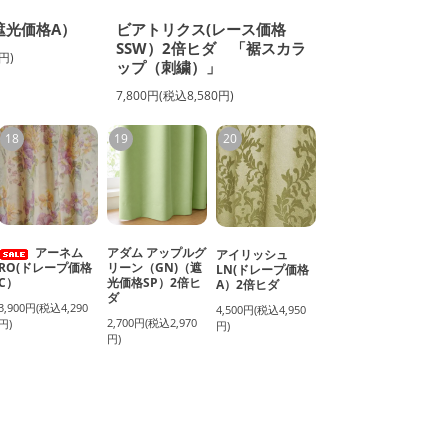
遮光価格A）
ビアトリクス(レース価格
SSW）2倍ヒダ 「裾スカラ
円)
ップ（刺繍）」
7,800円(税込8,580円)
18
19
20
アーネム
アダム アップルグ
アイリッシュ
RO(ドレープ価格
リーン（GN)（遮
LN(ドレープ価格
C）
光価格SP）2倍ヒ
A）2倍ヒダ
ダ
3,900円(税込4,290
4,500円(税込4,950
2,700円(税込2,970
円)
円)
円)