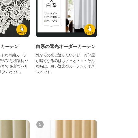
ーカーテン
白系の遮光オーダーカーテン
ントな刺繍カーテ
外からの光は遮りたいけど、お部屋
モダンな植物柄や
が暗くなるのはちょっと・・・そん
まで 多彩なバリ
な時は、白い遮光のカーテンがオス
選びください。
スメです。
5