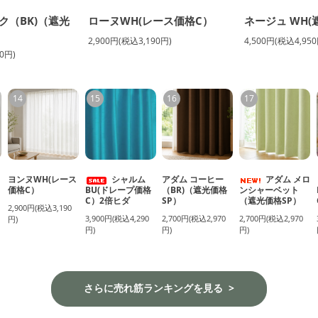
ク（BK)（遮光
ローヌWH(レース価格C）
ネージュ WH(
2,900円(税込3,190円)
4,500円(税込4,950
0円)
14
15
16
17
ヨンヌWH(レース
シャルム
アダム コーヒー
アダム メロ
価格C）
BU(ドレープ価格
（BR)（遮光価格
ンシャーベット
C）2倍ヒダ
SP）
（遮光価格SP）
2,900円(税込3,190
3,900円(税込4,290
2,700円(税込2,970
2,700円(税込2,970
円)
円)
円)
円)
さらに売れ筋ランキングを見る