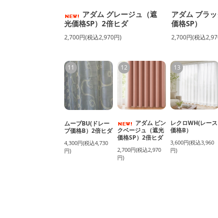
アダム グレージュ（遮
アダム ブラッ
光価格SP）2倍ヒダ
価格SP）
2,700円(税込2,970円)
2,700円(税込2,97
11
12
13
アダム ピン
レクロWH(レース
ムーブBU(ドレー
クベージュ（遮光
価格B）
プ価格B）2倍ヒダ
価格SP）2倍ヒダ
3,600円(税込3,960
4,300円(税込4,730
2,700円(税込2,970
円)
円)
円)