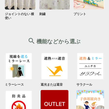
ジョイントのない 横
刺繍
プリント
使い
機能などから選ぶ
ミラーレース
遮光または遮音
サラクール