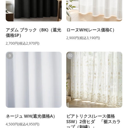
アダム ブラック（BK)（遮光
ローヌWH(レース価格C）
価格SP）
2,900円(税込3,190円)
2,700円(税込2,970円)
9
10
ネージュ WH(遮光価格A）
ビアトリクス(レース価格
SSW）2倍ヒダ 「裾スカラ
4,500円(税込4,950円)
ップ（刺繍）」