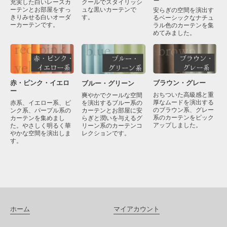
クールでスタイリッシ
充実した白いレースカ
ュな黒いカーテンで
ーテンとお部屋をすっ
安らぎの空間を演出す
す。
きりみせる白いオーダ
るベーシックなナチュ
ーカーテンです。
ラル色のカーテンを集
めてみました。
赤・ピンク・イエロ
ブラウン・グレー
ブルー・グリーン
ー
おちついた高級感と重
爽やかでクールな空間
厚なムードを演出する
を演出するブルー系の
赤系、イエロー系、ピ
のブラウン系、グレー
カーテンとお部屋に安
ンク系、パープル系の
系のカーテンをピック
らぎと潤いを与えるグ
カーテンを集めまし
アップしました。
リーン系のカーテンコ
た。やさしく明るく華
レクションです。
やかな空間を演出しま
す。
ホーム
マイアカウント