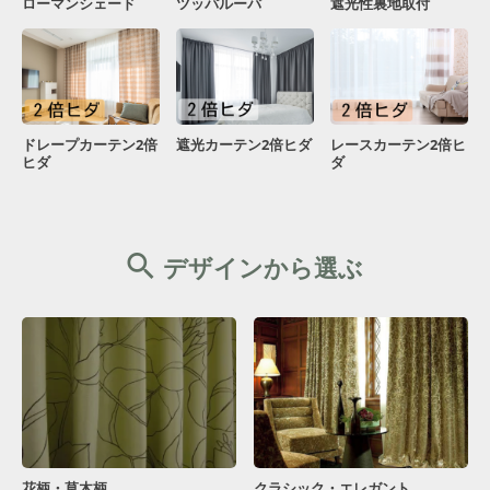
ローマンシェード
ツッパルーバ
遮光性裏地取付
ドレープカーテン2倍
遮光カーテン2倍ヒダ
レースカーテン2倍ヒ
ヒダ
ダ
デザインから選ぶ
花柄・草木柄
クラシック・エレガント