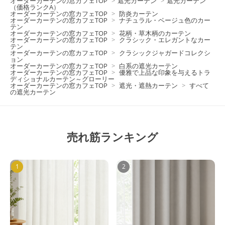
オーダーカーテンの窓カフェTOP
>
遮光カーテン
>
遮光カーテン
（価格ランクA）
オーダーカーテンの窓カフェTOP
>
防炎カーテン
オーダーカーテンの窓カフェTOP
>
ナチュラル・ベージュ色のカー
テン
オーダーカーテンの窓カフェTOP
>
花柄・草木柄のカーテン
オーダーカーテンの窓カフェTOP
>
クラシック・エレガントなカー
テン
オーダーカーテンの窓カフェTOP
>
クラシックジャガードコレクシ
ョン
オーダーカーテンの窓カフェTOP
>
白系の遮光カーテン
オーダーカーテンの窓カフェTOP
>
優雅で上品な印象を与えるトラ
ディショナルカーテン～グローリー
オーダーカーテンの窓カフェTOP
>
遮光・遮熱カーテン
>
すべて
の遮光カーテン
売れ筋ランキング
1
2