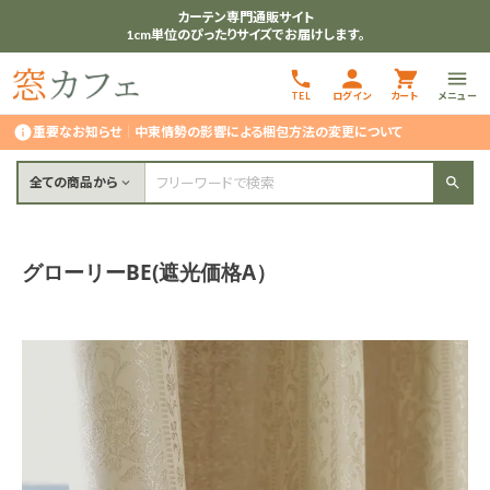
カーテン専門通販サイト
1cm単位のぴったりサイズでお届けします。
TEL
ログイン
カート
メニュー
重要なお知らせ
｜
中東情勢の影響による梱包方法の変更について
全ての商品から
グローリーBE(遮光価格A）