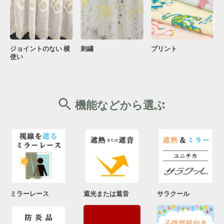
ジョイントのない 横
刺繍
プリント
使い
機能などから選ぶ
ミラーレース
遮光または遮音
サラクール