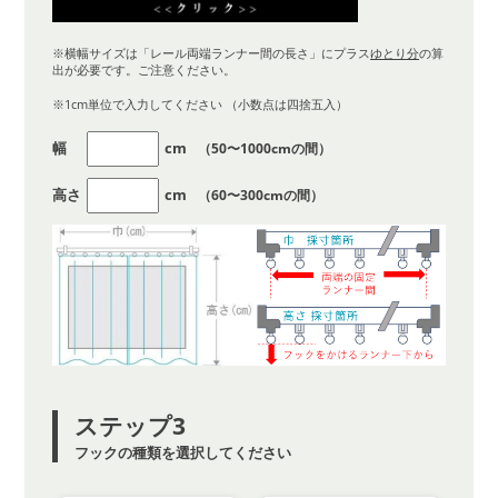
※横幅サイズは「レール両端ランナー間の長さ」にプラス
ゆとり分
の算
出が必要です。ご注意ください。
※1cm単位で入力してください （小数点は四捨五入）
幅
cm
（50〜1000cmの間）
高さ
cm
（60〜300cmの間）
ステップ3
フックの種類を選択してください