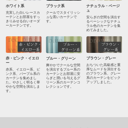
ブラック系
ナチュラル・ベージ
ホワイト系
ュ
クールでスタイリッシ
充実した白いレースカ
ュな黒いカーテンで
ーテンとお部屋をすっ
安らぎの空間を演出す
す。
きりみせる白いオーダ
るベーシックなナチュ
ーカーテンです。
ラル色のカーテンを集
めてみました。
赤・ピンク・イエロ
ブラウン・グレー
ブルー・グリーン
ー
おちついた高級感と重
爽やかでクールな空間
厚なムードを演出する
を演出するブルー系の
赤系、イエロー系、ピ
のブラウン系、グレー
カーテンとお部屋に安
ンク系、パープル系の
系のカーテンをピック
らぎと潤いを与えるグ
カーテンを集めまし
アップしました。
リーン系のカーテンコ
た。やさしく明るく華
レクションです。
やかな空間を演出しま
す。