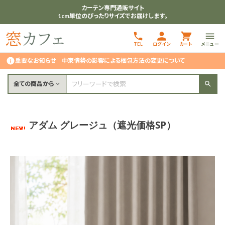
カーテン専門通販サイト
1cm単位のぴったりサイズでお届けします。
TEL
ログイン
カート
メニュー
重要なお知らせ
｜
中東情勢の影響による梱包方法の変更について
全ての商品から
アダム グレージュ（遮光価格SP）