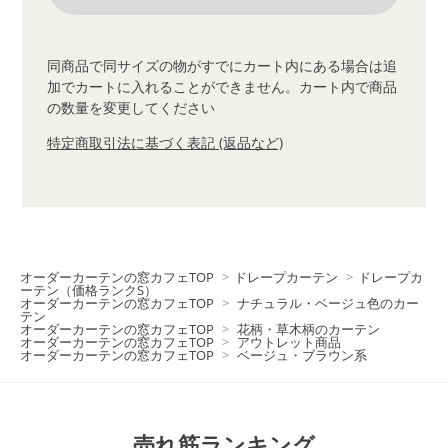
同商品で同サイズの物がすでにカート内にある場合は追
加でカートに入れることができません。カート内で商品
の数量を変更してください
特定商取引法に基づく表記 (返品など)
オーダーカーテンの窓カフェTOP
>
ドレープカーテン
>
ドレープカ
ーテン（価格ランクS）
オーダーカーテンの窓カフェTOP
>
ナチュラル・ベージュ色のカー
テン
オーダーカーテンの窓カフェTOP
>
花柄・草木柄のカーテン
オーダーカーテンの窓カフェTOP
>
アウトレット商品
オーダーカーテンの窓カフェTOP
>
ベージュ・ブラウン系
売れ筋ランキング