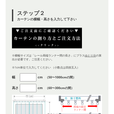
ステップ２
カーテンの横幅・高さを入力して下さい
※横幅サイズは「レール両端ランナー間の長さ」にプラス
ゆとり分
の算
出が必要です。ご注意ください。
※1cm単位で入力してください （小数点は四捨五入）
幅
cm
（50〜1000cmの間）
高さ
cm
（60〜300cmの間）