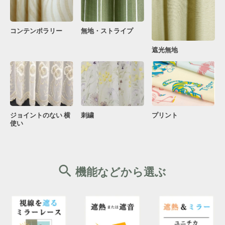
コンテンポラリー
無地・ストライプ
遮光無地
ジョイントのない 横
刺繍
プリント
使い
機能などから選ぶ