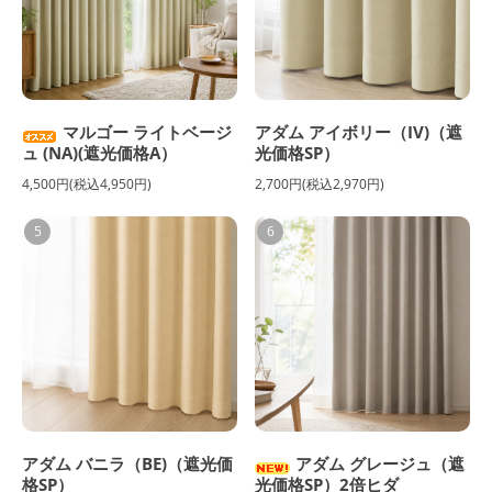
マルゴー ライトベージ
アダム アイボリー（IV)（遮
ュ (NA)(遮光価格A）
光価格SP）
4,500円(税込4,950円)
2,700円(税込2,970円)
5
6
アダム バニラ（BE)（遮光価
アダム グレージュ（遮
格SP）
光価格SP）2倍ヒダ