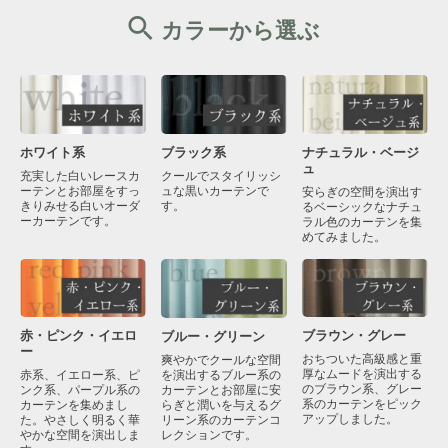
カラーから選ぶ
ブラック系
ナチュラル・ベージ
ホワイト系
ュ
クールでスタイリッシ
充実した白いレースカ
ュな黒いカーテンで
ーテンとお部屋をすっ
安らぎの空間を演出す
す。
きりみせる白いオーダ
るベーシックなナチュ
ーカーテンです。
ラル色のカーテンを集
めてみました。
赤・ピンク・イエロ
ブラウン・グレー
ブルー・グリーン
ー
おちついた高級感と重
爽やかでクールな空間
厚なムードを演出する
を演出するブルー系の
赤系、イエロー系、ピ
のブラウン系、グレー
カーテンとお部屋に安
ンク系、パープル系の
系のカーテンをピック
らぎと潤いを与えるグ
カーテンを集めまし
アップしました。
リーン系のカーテンコ
た。やさしく明るく華
レクションです。
やかな空間を演出しま