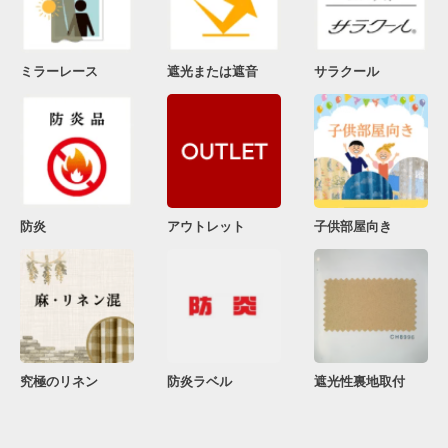
ミラーレース
遮光または遮音
サラクール
防炎
アウトレット
子供部屋向き
究極のリネン
防炎ラベル
遮光性裏地取付