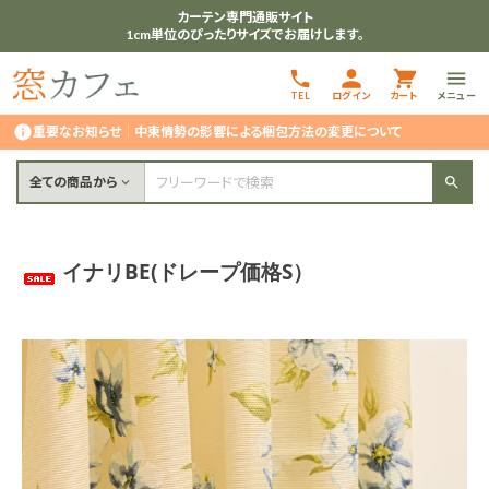
カーテン専門通販サイト
1cm単位のぴったりサイズでお届けします。
TEL
ログイン
カート
メニュー
重要なお知らせ
｜
中東情勢の影響による梱包方法の変更について
全ての商品から
イナリBE(ドレープ価格S）