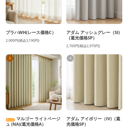
プラハWH(レース価格C）
アダム アッシュグレー（SI)
（遮光価格SP）
2,900円(税込3,190円)
2,700円(税込2,970円)
3
4
マルゴー ライトベージ
アダム アイボリー（IV)（遮
ュ (NA)(遮光価格A）
光価格SP）