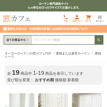
カーテン専門通販サイト
1cm単位のぴったりサイズでお届けします。
TEL
ログイン
カート
メニュー
重要なお知らせ
｜
中東情勢の影響による梱包方法の変更について
全ての商品から
オーダーカーテンの窓カフェTOP
>
遮熱または遮音カーテン
>
遮熱
レース
19
1-19
全
商品中
商品を表示しています
並び順を変更：
おすすめ順
価格順
新着順