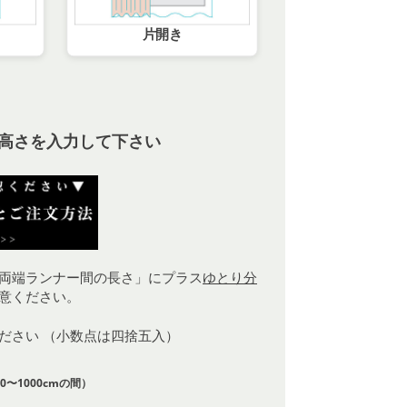
片開き
高さを入力して下さい
両端ランナー間の長さ」にプラス
ゆとり分
意ください。
ください （小数点は四捨五入）
0〜1000cmの間）