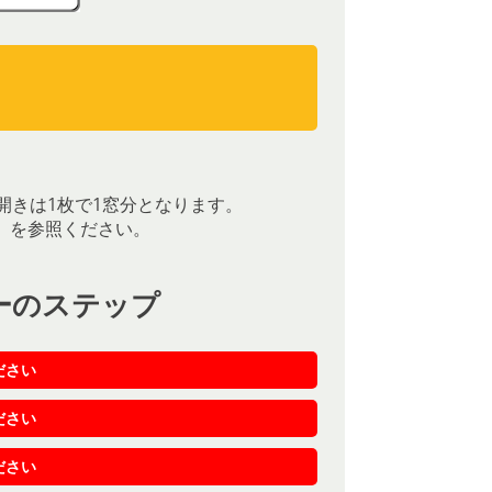
）
）
開きは1枚で1窓分となります。
］を参照ください。
ーのステップ
ださい
ださい
ださい