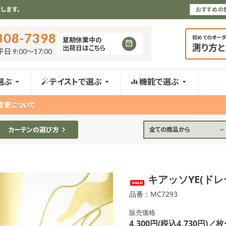
します。
おすすめの
808-7398
初めてのオー
夏期休業中の
測り方
出荷日はこちら
日 9:00〜17:00
選ぶ
テイストで選ぶ
機能で選ぶ
変更について
カーテンの選び方
全ての商品から
キアッソYE(ド
品番：MC7293
販売価格
4,300円(税込4,730円)／