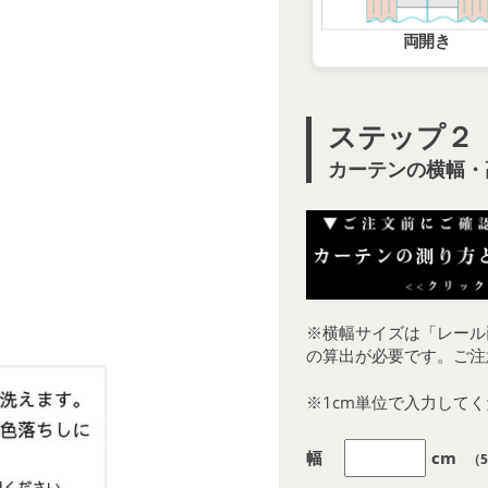
両開き
ステップ２
カーテンの横幅・
※横幅サイズは「レール
の算出が必要です。ご注
※1cm単位で入力して
幅
cm
（5