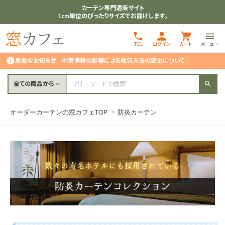
カーテン専門通販サイト
1cm単位のぴったりサイズでお届けします。
TEL
ログイン
カート
メニュー
重要なお知らせ
｜
中東情勢の影響による梱包方法の変更について
全ての商品から
オーダーカーテンの窓カフェTOP
>
防炎カーテン