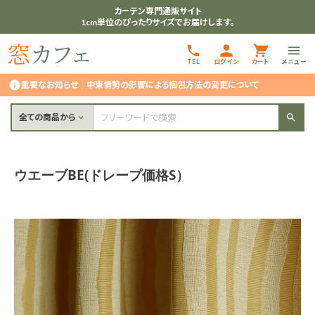
カーテン専門通販サイト
1cm単位のぴったりサイズでお届けします。
TEL
ログイン
カート
メニュー
重要なお知らせ
｜
中東情勢の影響による梱包方法の変更について
全ての商品から
ウエーブBE(ドレープ価格S）