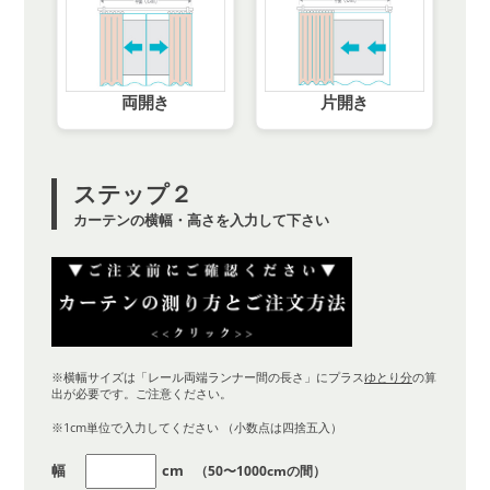
両開き
片開き
ステップ２
カーテンの横幅・高さを入力して下さい
※横幅サイズは「レール両端ランナー間の長さ」にプラス
ゆとり分
の算
出が必要です。ご注意ください。
※1cm単位で入力してください （小数点は四捨五入）
幅
cm
（50〜1000cmの間）