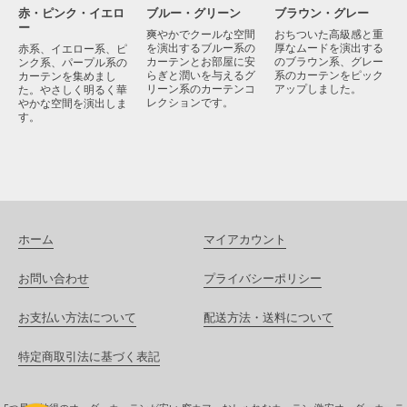
赤・ピンク・イエロ
ブラウン・グレー
ブルー・グリーン
ー
おちついた高級感と重
爽やかでクールな空間
厚なムードを演出する
を演出するブルー系の
赤系、イエロー系、ピ
のブラウン系、グレー
カーテンとお部屋に安
ンク系、パープル系の
系のカーテンをピック
らぎと潤いを与えるグ
カーテンを集めまし
アップしました。
リーン系のカーテンコ
た。やさしく明るく華
レクションです。
やかな空間を演出しま
す。
ホーム
マイアカウント
お問い合わせ
プライバシーポリシー
お支払い方法について
配送方法・送料について
特定商取引法に基づく表記