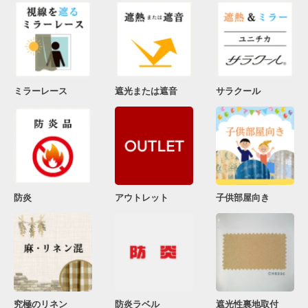
ミラーレース
遮光または遮音
サラクール
防炎
アウトレット
子供部屋向き
究極のリネン
防炎ラベル
遮光性裏地取付