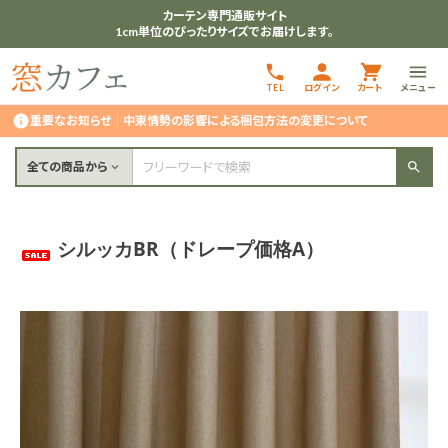
カーテン専門通販サイト
1cm単位のぴったりサイズでお届けします。
TEL
ログイン
カート
メニュー
重要なお知らせ
｜
中東情勢の影響による梱包方法の変更について
全ての商品から
シルッカBR（ドレープ価格A）