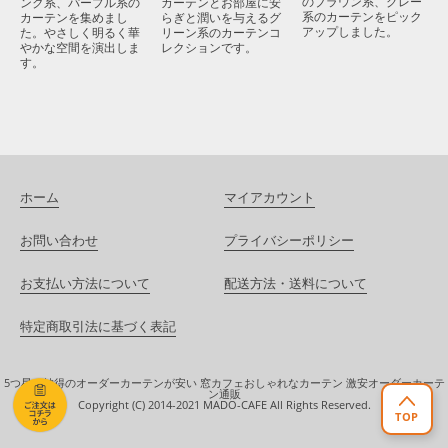
のブラウン系、グレー
カーテンとお部屋に安
ンク系、パープル系の
系のカーテンをピック
らぎと潤いを与えるグ
カーテンを集めまし
アップしました。
リーン系のカーテンコ
た。やさしく明るく華
レクションです。
やかな空間を演出しま
す。
ホーム
マイアカウント
お問い合わせ
プライバシーポリシー
お支払い方法について
配送方法・送料について
特定商取引法に基づく表記
5つ星！納得のオーダーカーテンが安い 窓カフェおしゃれなカーテン 激安オーダーカーテ
ン通販
Copyright (C) 2014-2021 MADO-CAFE All Rights Reserved.
TOP