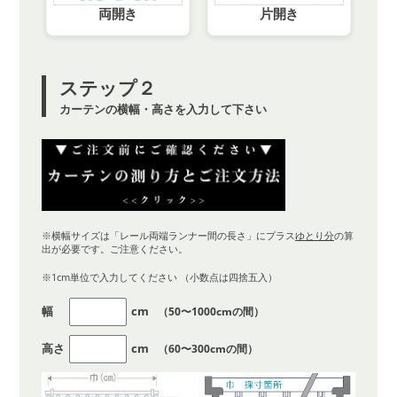
両開き
片開き
ステップ２
カーテンの横幅・高さを入力して下さい
※横幅サイズは「レール両端ランナー間の長さ」にプラス
ゆとり分
の算
出が必要です。ご注意ください。
※1cm単位で入力してください （小数点は四捨五入）
幅
cm
（50〜1000cmの間）
高さ
cm
（60〜300cmの間）