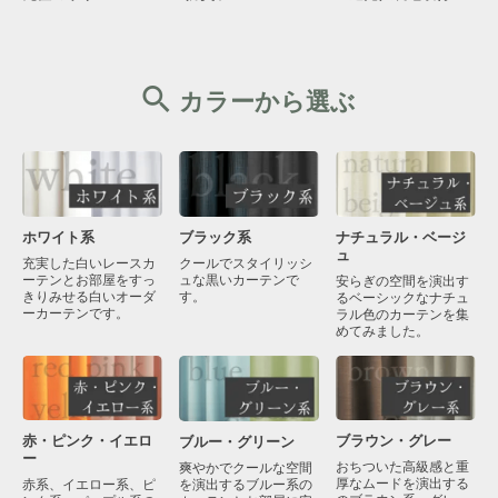
カラーから選ぶ
ブラック系
ナチュラル・ベージ
ホワイト系
ュ
クールでスタイリッシ
充実した白いレースカ
ュな黒いカーテンで
ーテンとお部屋をすっ
安らぎの空間を演出す
す。
きりみせる白いオーダ
るベーシックなナチュ
ーカーテンです。
ラル色のカーテンを集
めてみました。
赤・ピンク・イエロ
ブラウン・グレー
ブルー・グリーン
ー
おちついた高級感と重
爽やかでクールな空間
厚なムードを演出する
を演出するブルー系の
赤系、イエロー系、ピ