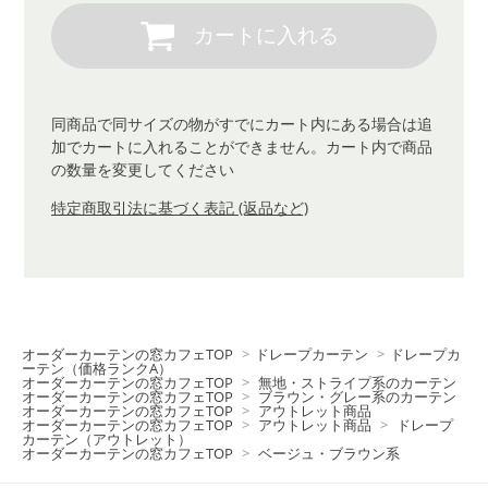
同商品で同サイズの物がすでにカート内にある場合は追
加でカートに入れることができません。カート内で商品
の数量を変更してください
特定商取引法に基づく表記 (返品など)
オーダーカーテンの窓カフェTOP
>
ドレープカーテン
>
ドレープカ
ーテン（価格ランクA）
オーダーカーテンの窓カフェTOP
>
無地・ストライプ系のカーテン
オーダーカーテンの窓カフェTOP
>
ブラウン・グレー系のカーテン
オーダーカーテンの窓カフェTOP
>
アウトレット商品
オーダーカーテンの窓カフェTOP
>
アウトレット商品
>
ドレープ
カーテン（アウトレット）
オーダーカーテンの窓カフェTOP
>
ベージュ・ブラウン系