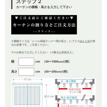
ステップ２
カーテンの横幅・高さを入力して下さい
※横幅サイズは「レール両端ランナー間の長さ」にプラス
ゆとり分
の算
出が必要です。ご注意ください。
※1cm単位で入力してください （小数点は四捨五入）
幅
cm
（50〜1000cmの間）
高さ
cm
（60〜300cmの間）