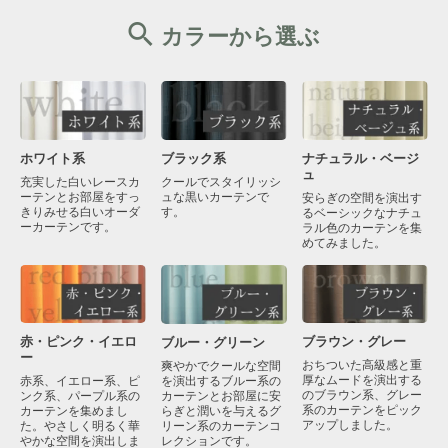
カラーから選ぶ
ブラック系
ナチュラル・ベージ
ホワイト系
ュ
クールでスタイリッシ
充実した白いレースカ
ュな黒いカーテンで
ーテンとお部屋をすっ
安らぎの空間を演出す
す。
きりみせる白いオーダ
るベーシックなナチュ
ーカーテンです。
ラル色のカーテンを集
めてみました。
赤・ピンク・イエロ
ブラウン・グレー
ブルー・グリーン
ー
おちついた高級感と重
爽やかでクールな空間
厚なムードを演出する
を演出するブルー系の
赤系、イエロー系、ピ
のブラウン系、グレー
カーテンとお部屋に安
ンク系、パープル系の
系のカーテンをピック
らぎと潤いを与えるグ
カーテンを集めまし
アップしました。
リーン系のカーテンコ
た。やさしく明るく華
レクションです。
やかな空間を演出しま