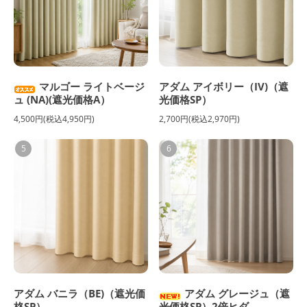
マルゴー ライトベージ
アダム アイボリー（IV)（遮
ュ (NA)(遮光価格A）
光価格SP）
4,500円(税込4,950円)
2,700円(税込2,970円)
5
6
アダム バニラ（BE)（遮光価
アダム グレージュ（遮
格SP）
光価格SP）2倍ヒダ