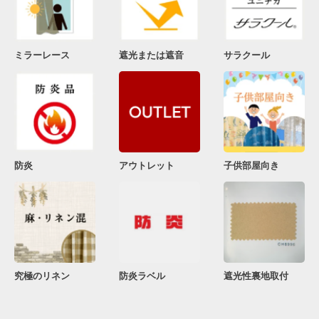
ミラーレース
遮光または遮音
サラクール
防炎
アウトレット
子供部屋向き
究極のリネン
防炎ラベル
遮光性裏地取付