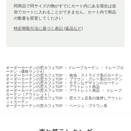
同商品で同サイズの物がすでにカート内にある場合は追
加でカートに入れることができません。カート内で商品
の数量を変更してください
特定商取引法に基づく表記 (返品など)
オーダーカーテンの窓カフェTOP
>
ドレープカーテン
>
ドレープカ
ーテン（価格ランクA）
オーダーカーテンの窓カフェTOP
>
無地・ストライプ系のカーテン
オーダーカーテンの窓カフェTOP
>
ブラウン・グレー系のカーテン
オーダーカーテンの窓カフェTOP
>
モダンなデザインのカーテン
オーダーカーテンの窓カフェTOP
>
アウトレット商品
オーダーカーテンの窓カフェTOP
>
アウトレット商品
>
ドレープ
カーテン（アウトレット）
オーダーカーテンの窓カフェTOP
>
窓カフェ店長の激押しアウトレ
ットカーテン
オーダーカーテンの窓カフェTOP
>
ベージュ・ブラウン系