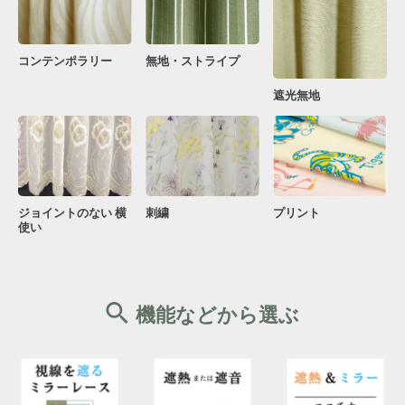
コンテンポラリー
無地・ストライプ
遮光無地
ジョイントのない 横
刺繍
プリント
使い
機能などから選ぶ