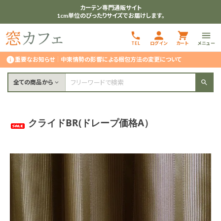
カーテン専門通販サイト
1cm単位のぴったりサイズでお届けします。
TEL
ログイン
カート
メニュー
重要なお知らせ
｜
中東情勢の影響による梱包方法の変更について
全ての商品から
クライドBR(ドレープ価格A）