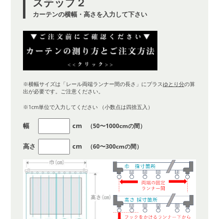
ステップ２
カーテンの横幅・高さを入力して下さい
※横幅サイズは「レール両端ランナー間の長さ」にプラス
ゆとり分
の算
出が必要です。ご注意ください。
※1cm単位で入力してください （小数点は四捨五入）
幅
cm
（50〜1000cmの間）
高さ
cm
（60〜300cmの間）