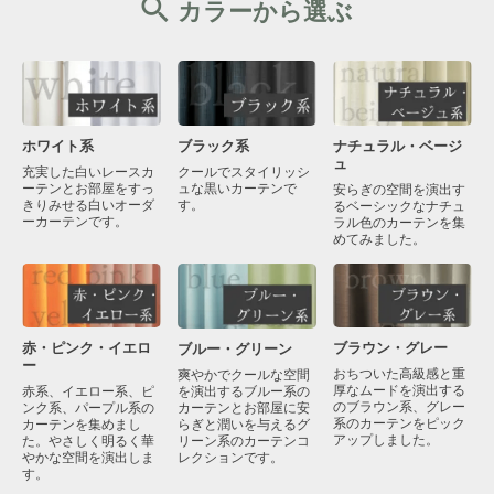
カラーから選ぶ
ブラック系
ナチュラル・ベージ
ホワイト系
ュ
クールでスタイリッシ
充実した白いレースカ
ュな黒いカーテンで
ーテンとお部屋をすっ
安らぎの空間を演出す
す。
きりみせる白いオーダ
るベーシックなナチュ
ーカーテンです。
ラル色のカーテンを集
めてみました。
赤・ピンク・イエロ
ブラウン・グレー
ブルー・グリーン
ー
おちついた高級感と重
爽やかでクールな空間
厚なムードを演出する
を演出するブルー系の
赤系、イエロー系、ピ
のブラウン系、グレー
カーテンとお部屋に安
ンク系、パープル系の
系のカーテンをピック
らぎと潤いを与えるグ
カーテンを集めまし
アップしました。
リーン系のカーテンコ
た。やさしく明るく華
レクションです。
やかな空間を演出しま
す。