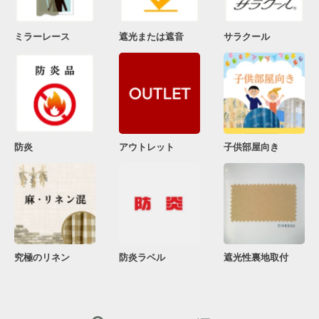
ミラーレース
遮光または遮音
サラクール
防炎
アウトレット
子供部屋向き
究極のリネン
防炎ラベル
遮光性裏地取付