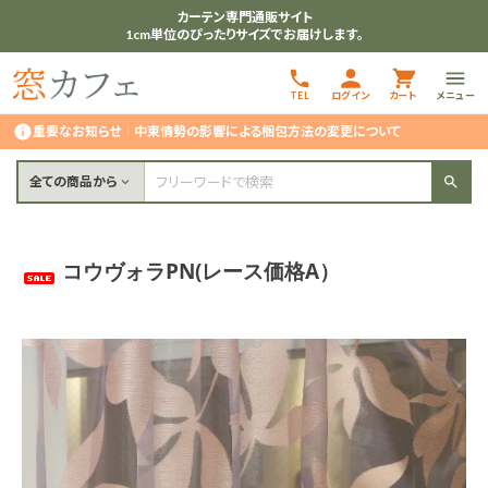
カーテン専門通販サイト
1cm単位のぴったりサイズでお届けします。
TEL
ログイン
カート
メニュー
重要なお知らせ
｜
中東情勢の影響による梱包方法の変更について
全ての商品から
コウヴォラPN(レース価格A）