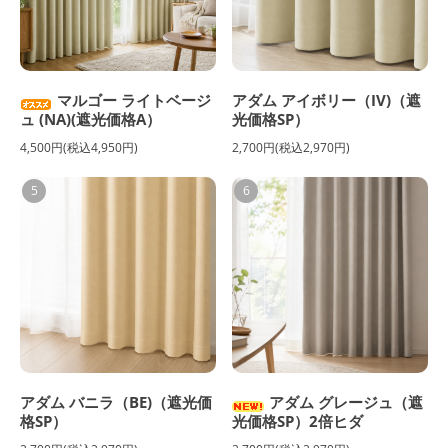
マルゴー ライトベージ
アダム アイボリー（IV)（遮
ュ (NA)(遮光価格A）
光価格SP）
4,500円(税込4,950円)
2,700円(税込2,970円)
5
6
アダム バニラ（BE)（遮光価
アダム グレージュ（遮
格SP）
光価格SP）2倍ヒダ