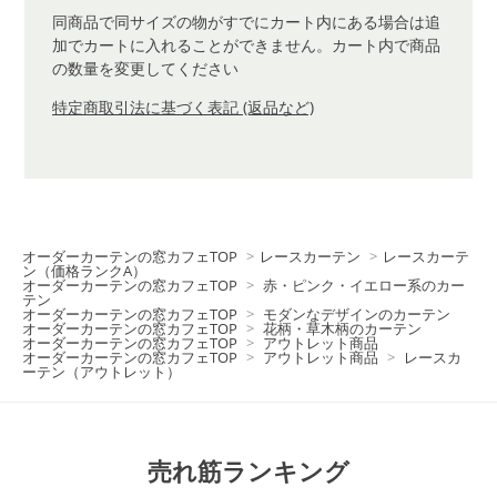
同商品で同サイズの物がすでにカート内にある場合は追
加でカートに入れることができません。カート内で商品
の数量を変更してください
特定商取引法に基づく表記 (返品など)
オーダーカーテンの窓カフェTOP
>
レースカーテン
>
レースカーテ
ン（価格ランクA）
オーダーカーテンの窓カフェTOP
>
赤・ピンク・イエロー系のカー
テン
オーダーカーテンの窓カフェTOP
>
モダンなデザインのカーテン
オーダーカーテンの窓カフェTOP
>
花柄・草木柄のカーテン
オーダーカーテンの窓カフェTOP
>
アウトレット商品
オーダーカーテンの窓カフェTOP
>
アウトレット商品
>
レースカ
ーテン（アウトレット）
売れ筋ランキング