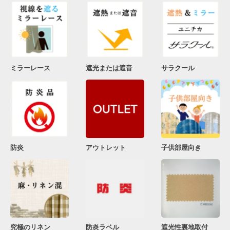
ミラーレース
遮光または遮音
サラクール
防炎
アウトレット
子供部屋向き
究極のリネン
防炎ラベル
遮光性裏地取付