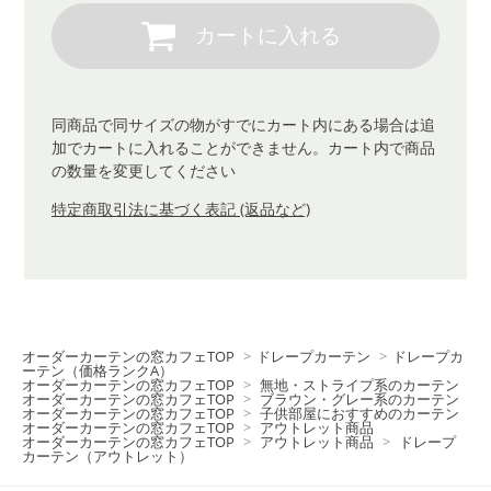
同商品で同サイズの物がすでにカート内にある場合は追
加でカートに入れることができません。カート内で商品
の数量を変更してください
特定商取引法に基づく表記 (返品など)
オーダーカーテンの窓カフェTOP
>
ドレープカーテン
>
ドレープカ
ーテン（価格ランクA）
オーダーカーテンの窓カフェTOP
>
無地・ストライプ系のカーテン
オーダーカーテンの窓カフェTOP
>
ブラウン・グレー系のカーテン
オーダーカーテンの窓カフェTOP
>
子供部屋におすすめのカーテン
オーダーカーテンの窓カフェTOP
>
アウトレット商品
オーダーカーテンの窓カフェTOP
>
アウトレット商品
>
ドレープ
カーテン（アウトレット）