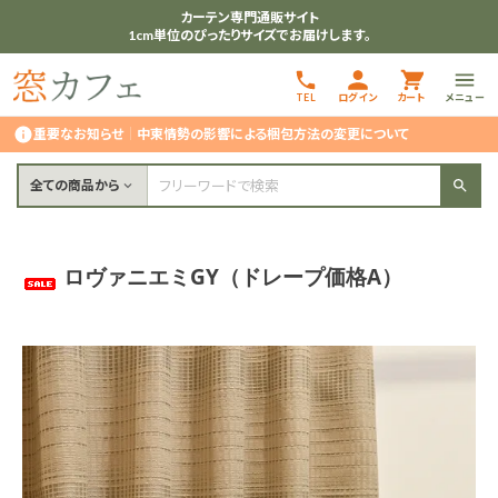
カーテン専門通販サイト
1cm単位のぴったりサイズでお届けします。
TEL
ログイン
カート
メニュー
重要なお知らせ
｜
中東情勢の影響による梱包方法の変更について
全ての商品から
ロヴァニエミGY（ドレープ価格A）