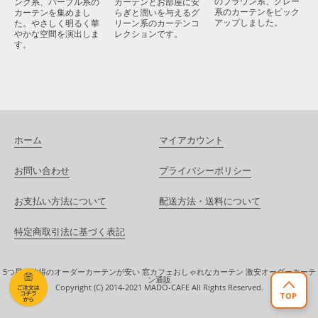
のブラウン系、グレー
カーテンとお部屋に安
ンク系、パープル系の
系のカーテンをピック
らぎと潤いを与えるグ
カーテンを集めまし
アップしました。
リーン系のカーテンコ
た。やさしく明るく華
レクションです。
やかな空間を演出しま
す。
ホーム
マイアカウント
お問い合わせ
プライバシーポリシー
お支払い方法について
配送方法・送料について
特定商取引法に基づく表記
5つ星！納得のオーダーカーテンが安い 窓カフェおしゃれなカーテン 激安オーダーカーテ
ン通販
Copyright (C) 2014-2021 MADO-CAFE All Rights Reserved.
TOP