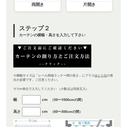
両開き
片開き
ステップ２
カーテンの横幅・高さを入力して下さい
※横幅サイズは「レール両端ランナー間の長さ」にプラス
ゆとり分
の算
出が必要です。ご注意ください。
※1cm単位で入力してください （小数点は四捨五入）
幅
cm
（50〜1000cmの間）
高さ
cm
（60〜300cmの間）