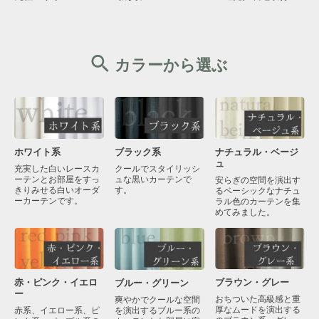
カラーから選ぶ
ブラック系
ナチュラル・ベージ
ホワイト系
ュ
クールでスタイリッシ
充実した白いレースカ
ュな黒いカーテンで
ーテンとお部屋をすっ
安らぎの空間を演出す
す。
きりみせる白いオーダ
るベーシックなナチュ
ーカーテンです。
ラル色のカーテンを集
めてみました。
赤・ピンク・イエロ
ブラウン・グレー
ブルー・グリーン
ー
おちついた高級感と重
爽やかでクールな空間
厚なムードを演出する
を演出するブルー系の
赤系、イエロー系、ピ