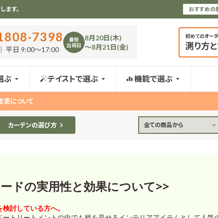
します。
おすすめの
1808-7398
初めてのオー
8月20日(木)
最短
測り方
出荷日
〜8月21日(金)
 平日 9:00〜17:00
選ぶ
テイストで選ぶ
機能で選ぶ
変更について
カーテンの選び方
全ての商品から
ェードの実用性と効果について>>
を検討している方へ。
ドートリートメントの中でも柄を見せるインテリアアイテムとして人気