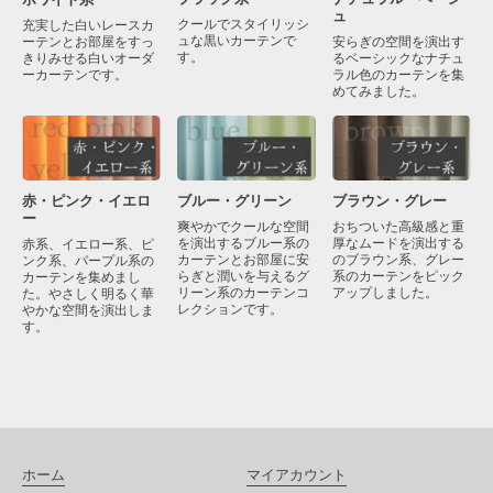
ュ
クールでスタイリッシ
充実した白いレースカ
ュな黒いカーテンで
ーテンとお部屋をすっ
安らぎの空間を演出す
す。
きりみせる白いオーダ
るベーシックなナチュ
ーカーテンです。
ラル色のカーテンを集
めてみました。
赤・ピンク・イエロ
ブラウン・グレー
ブルー・グリーン
ー
おちついた高級感と重
爽やかでクールな空間
厚なムードを演出する
を演出するブルー系の
赤系、イエロー系、ピ
のブラウン系、グレー
カーテンとお部屋に安
ンク系、パープル系の
系のカーテンをピック
らぎと潤いを与えるグ
カーテンを集めまし
アップしました。
リーン系のカーテンコ
た。やさしく明るく華
レクションです。
やかな空間を演出しま
す。
ホーム
マイアカウント