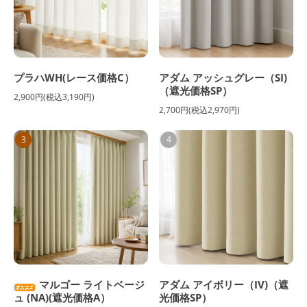
プラハWH(レース価格C）
アダム アッシュグレー（SI)
（遮光価格SP）
2,900円(税込3,190円)
2,700円(税込2,970円)
3
4
マルゴー ライトベージ
アダム アイボリー（IV)（遮
ュ (NA)(遮光価格A）
光価格SP）