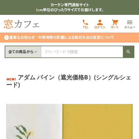
カーテン専門通販サイト
1cm単位のぴったりサイズでお届けします。
TEL
ログイン
カート
メニュー
重要なお知らせ
｜
中東情勢の影響による梱包方法の変更について
全ての商品から
アダム パイン（遮光価格B）(シングルシェ
ード)