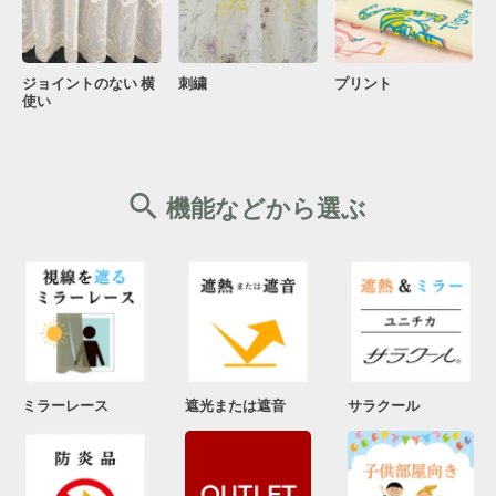
ジョイントのない 横
刺繍
プリント
使い
機能などから選ぶ
ミラーレース
遮光または遮音
サラクール