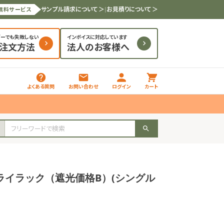
サンプル請求について ＞
|
お見積りについて ＞
無料サービス
ダーでも失敗しない
インボイスに対応しています
と注文方法
法人のお客様へ
よくある質問
お問い合わせ
ログイン
カート
ライラック（遮光価格B）(シングル