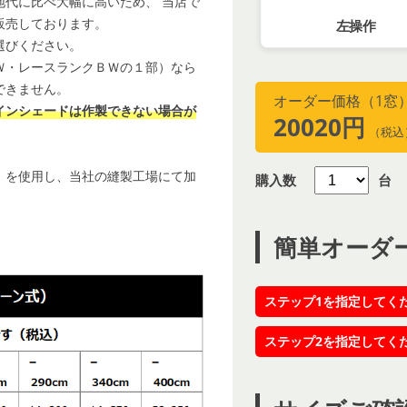
地代に比べ大幅に高いため、 当店で
販売しております。
左操作
選びください。
Ｗ・レースランクＢＷの１部）なら
できません。
オーダー価格（1窓
インシェードは作製できない場合が
20020円
（税込
）を使用し、当社の縫製工場にて加
購入数
台
簡単オーダ
ステップ1を指定してく
ステップ2を指定してく