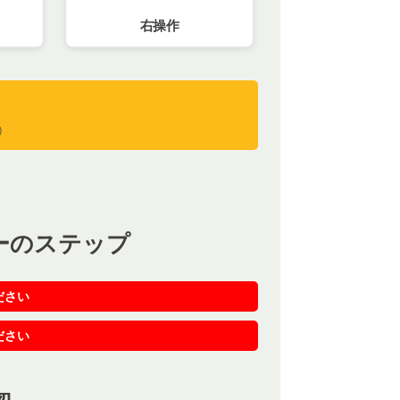
右操作
）
）
ーのステップ
ださい
ださい