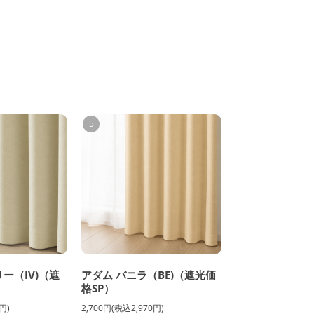
5
ー（IV)（遮
アダム バニラ（BE)（遮光価
格SP）
円)
2,700円(税込2,970円)