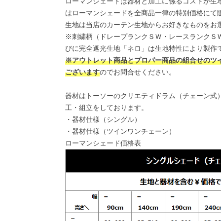
ローマンシェードは器材と加工に係るコストが生
はローマンシェードを全商品一律の特別価格にて
生地は当店のカーテン生地からお好きなものをお
※刺繍柄（ドレープランクＳＷ・レースランクＳ
びに完全遮光生地「ネロ」は生地特性により製作
※アウトレット商品とプロパー商品の組合せのツ
ございます
のでお問合せください。
器材はトーソーのクリエティドラム（チェーン式
工・組立をしております。
・
器材仕様（シングル）
・
器材仕様（ツインワンチェーン）
ローマンシェード価格表