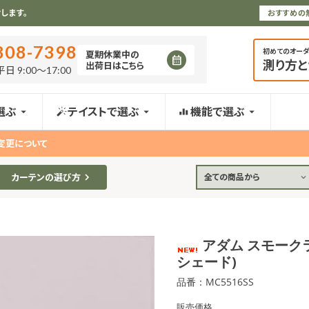
します。
おすすめの
808-7398
初めてのオー
夏期休業中の
calendar_month
測り方
出荷日はこちら
日 9:00〜17:00
選ぶ
テイストで選ぶ
機能で選ぶ
変更について
カーテンの選び方
全ての商品から
アダム スモーク
シェード)
品番：MC5516SS
販売価格