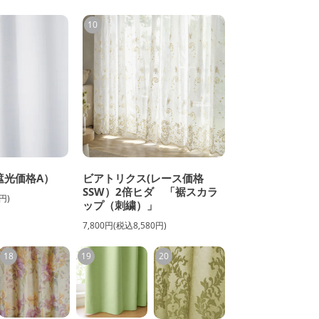
10
遮光価格A）
ビアトリクス(レース価格
SSW）2倍ヒダ 「裾スカラ
円)
ップ（刺繍）」
7,800円(税込8,580円)
18
19
20