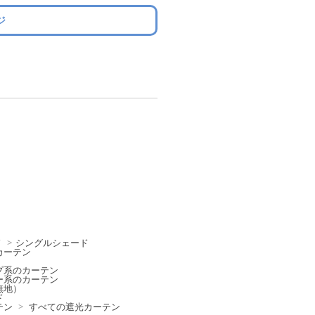
ジ
ド
>
シングルシェード
カーテン
プ系のカーテン
ー系のカーテン
無地）
ド
テン
>
すべての遮光カーテン