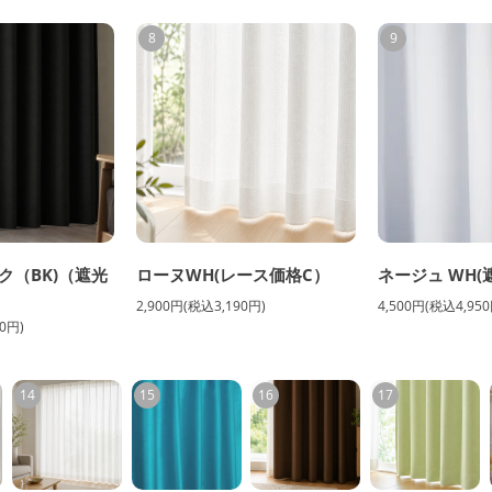
8
9
ク（BK)（遮光
ローヌWH(レース価格C）
ネージュ WH(
2,900円(税込3,190円)
4,500円(税込4,950
0円)
14
15
16
17