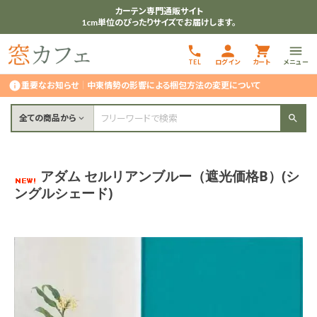
カーテン専門通販サイト
1cm単位のぴったりサイズでお届けします。
TEL
ログイン
カート
メニュー
重要なお知らせ
｜
中東情勢の影響による梱包方法の変更について
全ての商品から
アダム セルリアンブルー（遮光価格B）(シ
ングルシェード)