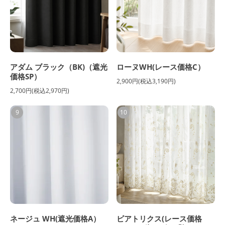
アダム ブラック（BK)（遮光
ローヌWH(レース価格C）
価格SP）
2,900円(税込3,190円)
2,700円(税込2,970円)
9
10
ネージュ WH(遮光価格A）
ビアトリクス(レース価格