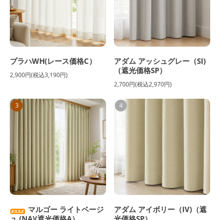
プラハWH(レース価格C）
アダム アッシュグレー（SI)
（遮光価格SP）
2,900円(税込3,190円)
2,700円(税込2,970円)
3
4
マルゴー ライトベージ
アダム アイボリー（IV)（遮
ュ (NA)(遮光価格A）
光価格SP）