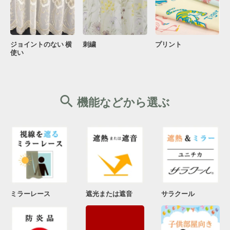
ジョイントのない 横
刺繍
プリント
使い
機能などから選ぶ
ミラーレース
遮光または遮音
サラクール