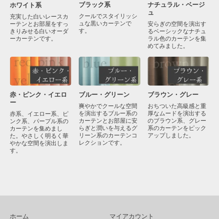
ブラック系
ナチュラル・ベージ
ホワイト系
ュ
クールでスタイリッシ
充実した白いレースカ
ュな黒いカーテンで
ーテンとお部屋をすっ
安らぎの空間を演出す
す。
きりみせる白いオーダ
るベーシックなナチュ
ーカーテンです。
ラル色のカーテンを集
めてみました。
赤・ピンク・イエロ
ブラウン・グレー
ブルー・グリーン
ー
おちついた高級感と重
爽やかでクールな空間
厚なムードを演出する
を演出するブルー系の
赤系、イエロー系、ピ
のブラウン系、グレー
カーテンとお部屋に安
ンク系、パープル系の
系のカーテンをピック
らぎと潤いを与えるグ
カーテンを集めまし
アップしました。
リーン系のカーテンコ
た。やさしく明るく華
レクションです。
やかな空間を演出しま
す。
ホーム
マイアカウント