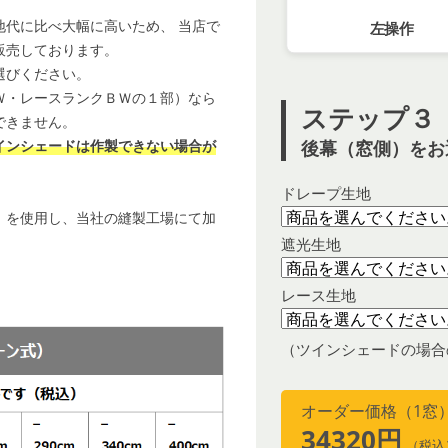
地代に比べ大幅に高いため、 当店で
左操作
販売しております。
選びください。
Ｗ・レースランクＢＷの１部）なら
ステップ３
できません。
後幕（窓側）をお
インシェードは作製できない場合が
ドレープ生地
）を使用し、当社の縫製工場にて加
遮光生地
レース生地
（ツインシェードの場合
オーダー価格（1窓
34320円
（税込