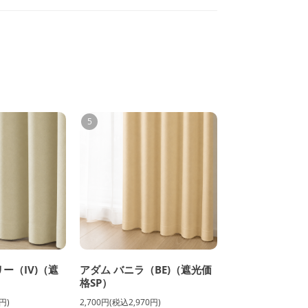
5
ー（IV)（遮
アダム バニラ（BE)（遮光価
格SP）
円)
2,700円(税込2,970円)