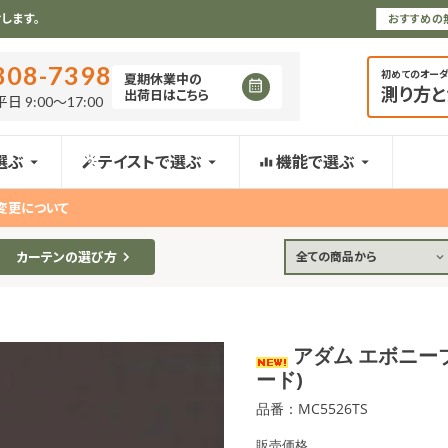
します。
おすすめの
808-7398
初めてのオー
夏期休業中の
測り方
出荷日はこちら
日 9:00〜17:00
選ぶ
テイストで選ぶ
機能で選ぶ
変更について
カーテンの選び方
全ての商品から
アダム エボニー
ード)
品番：MC5526TS
販売価格