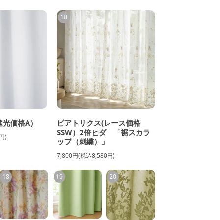
10
遮光価格A）
ビアトリクス(レース価格
SSW）2倍ヒダ 「裾スカラ
円)
ップ（刺繍）」
7,800円(税込8,580円)
18
19
20