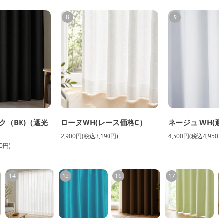
8
9
ク（BK)（遮光
ローヌWH(レース価格C）
ネージュ WH(
2,900円(税込3,190円)
4,500円(税込4,950
0円)
14
15
16
17