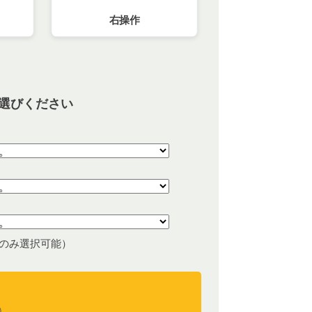
右操作
選びください
のみ選択可能）
）
）