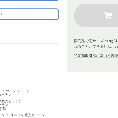
ジ
同商品で同サイズの物が
れることができません。
特定商取引法に基づく表記 
ド
>
ツインシェード
カーテン
プ系のカーテン
ーテン
無地）
ド
テン
>
すべての遮光カーテン