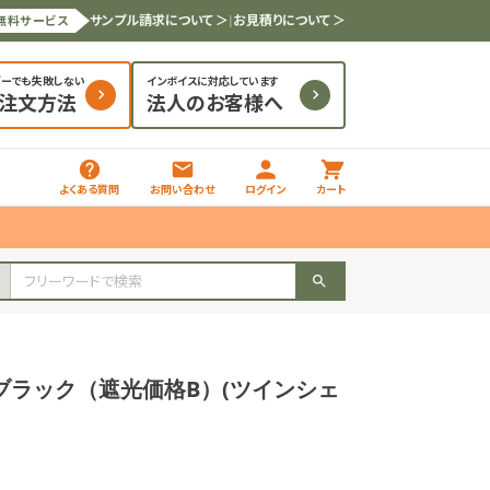
サンプル請求について ＞
|
お見積りについて ＞
無料サービス
ダーでも失敗しない
インボイスに対応しています
と注文方法
法人のお客様へ
よくある質問
お問い合わせ
ログイン
カート
ブラック（遮光価格B）(ツインシェ