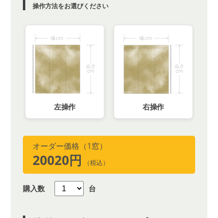
操作方法をお選びください
左操作
右操作
オーダー価格（1窓）
20020円
（税込）
購入数
台