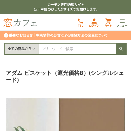
カーテン専門通販サイト
1cm単位のぴったりサイズでお届けします。
TEL
ログイン
カート
メニュー
重要なお知らせ
｜
中東情勢の影響による梱包方法の変更について
全ての商品から
アダム ビスケット（遮光価格B）(シングルシェ
ード)