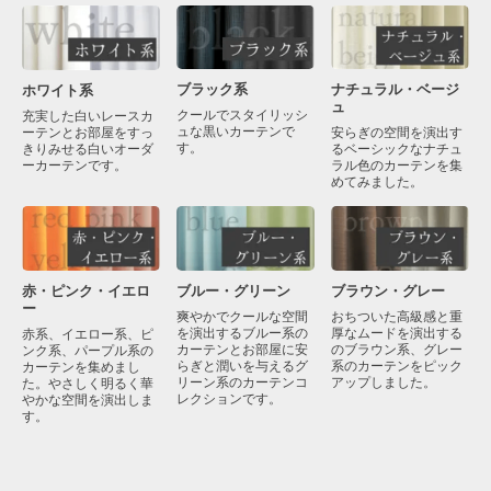
ブラック系
ナチュラル・ベージ
ホワイト系
ュ
クールでスタイリッシ
充実した白いレースカ
ュな黒いカーテンで
ーテンとお部屋をすっ
安らぎの空間を演出す
す。
きりみせる白いオーダ
るベーシックなナチュ
ーカーテンです。
ラル色のカーテンを集
めてみました。
赤・ピンク・イエロ
ブラウン・グレー
ブルー・グリーン
ー
おちついた高級感と重
爽やかでクールな空間
厚なムードを演出する
を演出するブルー系の
赤系、イエロー系、ピ
のブラウン系、グレー
カーテンとお部屋に安
ンク系、パープル系の
系のカーテンをピック
らぎと潤いを与えるグ
カーテンを集めまし
アップしました。
リーン系のカーテンコ
た。やさしく明るく華
レクションです。
やかな空間を演出しま
す。