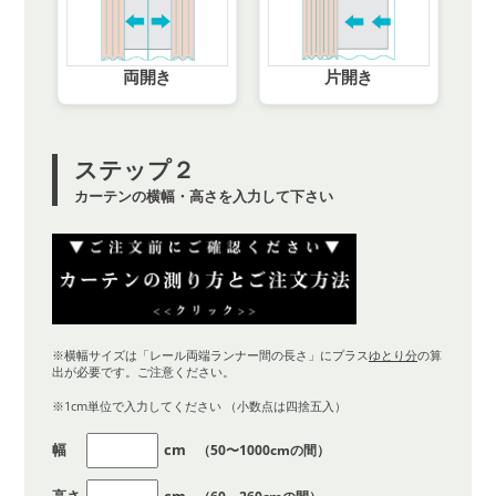
両開き
片開き
ステップ２
カーテンの横幅・高さを入力して下さい
※横幅サイズは「レール両端ランナー間の長さ」にプラス
ゆとり分
の算
出が必要です。ご注意ください。
※1cm単位で入力してください （小数点は四捨五入）
幅
cm
（50〜1000cmの間）
高さ
cm