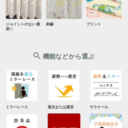
ジョイントのない 横
刺繍
プリント
使い
機能などから選ぶ
ミラーレース
遮光または遮音
サラクール