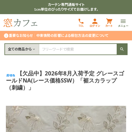
カーテン専門通販サイト
1cm単位のぴったりサイズでお届けします。
TEL
ログイン
カート
メニュー
重要なお知らせ
｜
中東情勢の影響による梱包方法の変更について
全ての商品から
【欠品中】2026年8月入荷予定 グレースゴ
ールドNA(レース価格SSW）「裾スカラップ
（刺繍）」