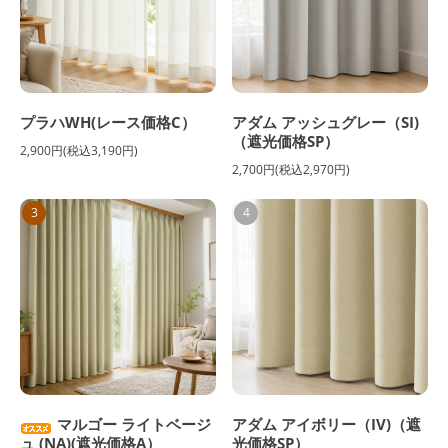
プラハWH(レース価格C）
アダム アッシュグレー（SI)
（遮光価格SP）
2,900円(税込3,190円)
2,700円(税込2,970円)
3
4
マルゴー ライトベージ
アダム アイボリー（IV)（遮
ュ (NA)(遮光価格A）
光価格SP）