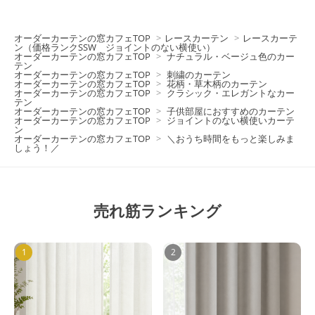
オーダーカーテンの窓カフェTOP
>
レースカーテン
>
レースカーテ
ン（価格ランクSSW ジョイントのない横使い）
オーダーカーテンの窓カフェTOP
>
ナチュラル・ベージュ色のカー
テン
オーダーカーテンの窓カフェTOP
>
刺繍のカーテン
オーダーカーテンの窓カフェTOP
>
花柄・草木柄のカーテン
オーダーカーテンの窓カフェTOP
>
クラシック・エレガントなカー
テン
オーダーカーテンの窓カフェTOP
>
子供部屋におすすめのカーテン
オーダーカーテンの窓カフェTOP
>
ジョイントのない横使いカーテ
ン
オーダーカーテンの窓カフェTOP
>
＼おうち時間をもっと楽しみま
しょう！／
売れ筋ランキング
1
2