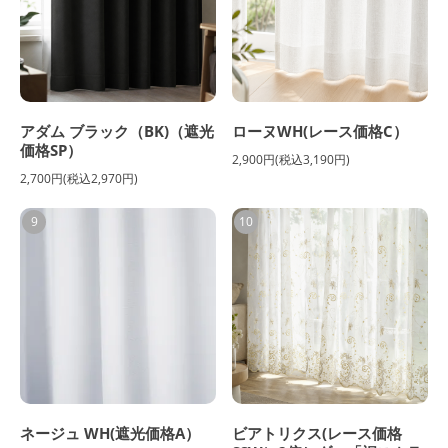
アダム ブラック（BK)（遮光
ローヌWH(レース価格C）
価格SP）
2,900円(税込3,190円)
2,700円(税込2,970円)
9
10
ネージュ WH(遮光価格A）
ビアトリクス(レース価格