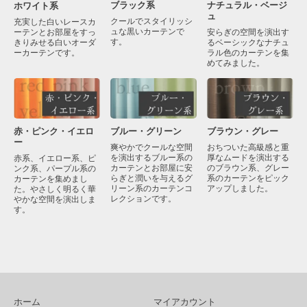
ブラック系
ナチュラル・ベージ
ホワイト系
ュ
クールでスタイリッシ
充実した白いレースカ
ュな黒いカーテンで
ーテンとお部屋をすっ
安らぎの空間を演出す
す。
きりみせる白いオーダ
るベーシックなナチュ
ーカーテンです。
ラル色のカーテンを集
めてみました。
赤・ピンク・イエロ
ブラウン・グレー
ブルー・グリーン
ー
おちついた高級感と重
爽やかでクールな空間
厚なムードを演出する
を演出するブルー系の
赤系、イエロー系、ピ
のブラウン系、グレー
カーテンとお部屋に安
ンク系、パープル系の
系のカーテンをピック
らぎと潤いを与えるグ
カーテンを集めまし
アップしました。
リーン系のカーテンコ
た。やさしく明るく華
レクションです。
やかな空間を演出しま
す。
ホーム
マイアカウント