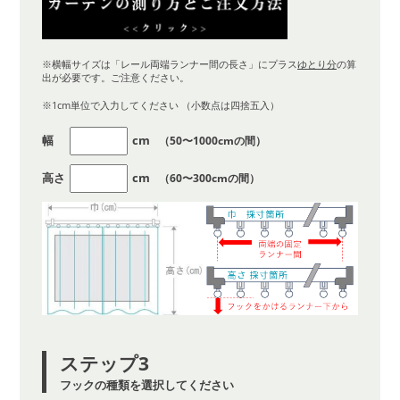
※横幅サイズは「レール両端ランナー間の長さ」にプラス
ゆとり分
の算
出が必要です。ご注意ください。
※1cm単位で入力してください （小数点は四捨五入）
幅
cm
（50〜1000cmの間）
高さ
cm
（60〜300cmの間）
ステップ3
フックの種類を選択してください