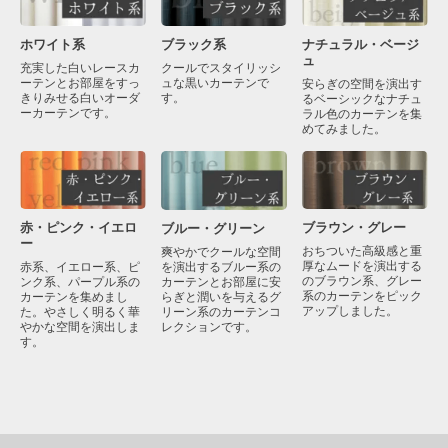
ブラック系
ナチュラル・ベージ
ホワイト系
ュ
クールでスタイリッシ
充実した白いレースカ
ュな黒いカーテンで
ーテンとお部屋をすっ
安らぎの空間を演出す
す。
きりみせる白いオーダ
るベーシックなナチュ
ーカーテンです。
ラル色のカーテンを集
めてみました。
赤・ピンク・イエロ
ブラウン・グレー
ブルー・グリーン
ー
おちついた高級感と重
爽やかでクールな空間
厚なムードを演出する
を演出するブルー系の
赤系、イエロー系、ピ
のブラウン系、グレー
カーテンとお部屋に安
ンク系、パープル系の
系のカーテンをピック
らぎと潤いを与えるグ
カーテンを集めまし
アップしました。
リーン系のカーテンコ
た。やさしく明るく華
レクションです。
やかな空間を演出しま
す。