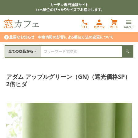
カーテン専門通販サイト
1cm単位のぴったりサイズでお届けします。
TEL
ログイン
カート
メニュー
重要なお知らせ
｜
中東情勢の影響による梱包方法の変更について
全ての商品から
アダム アップルグリーン（GN)（遮光価格SP）
2倍ヒダ