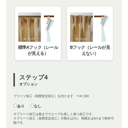
標準Aフック（レール
Bフック（レールが見
が見える）
えない）
ステップ4
オプション
プリーツ加工（形態安定加工）を付けます 〜¥1,500
あり
なし
※プリーツ加工は裾までウエーブを美しく保つ加工です。
※プリーツ加工（形態安定加工）片開きは3ｍ、両開きは6mまで制作可
能です。