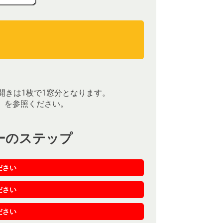
）
）
開きは1枚で1窓分となります。
］を参照ください。
ーのステップ
ださい
ださい
ださい