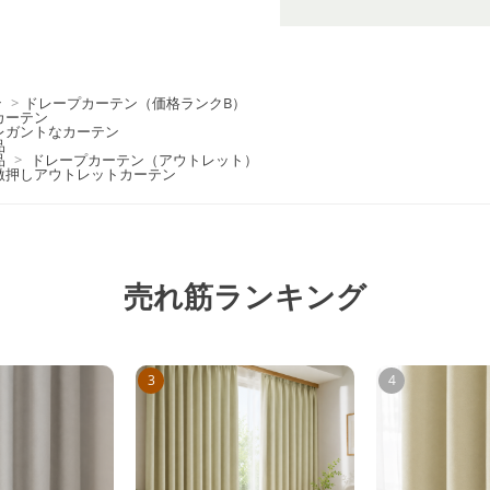
ン
>
ドレープカーテン（価格ランクB）
カーテン
レガントなカーテン
品
品
>
ドレープカーテン（アウトレット）
激押しアウトレットカーテン
売れ筋ランキング
3
4