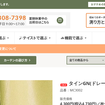
します。
おすすめの
808-7398
初めてのオー
夏期休業中の
測り方
出荷日はこちら
日 9:00〜17:00
選ぶ
テイストで選ぶ
機能で選ぶ
変更について
カーテンの選び方
全ての商品から
タインGN(ドレ
品番：MC3002
販売価格
4,300円(税込4,730円)／