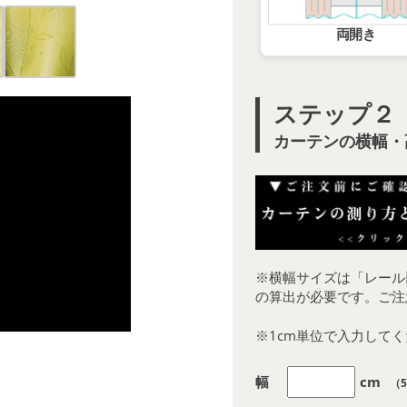
両開き
ステップ２
カーテンの横幅・
※横幅サイズは「レール
の算出が必要です。ご注
※1cm単位で入力して
幅
cm
（5