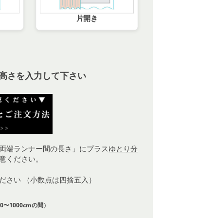
片開き
高さを入力して下さい
両端ランナー間の長さ」にプラス
ゆとり分
意ください。
ください （小数点は四捨五入）
0〜1000cmの間）