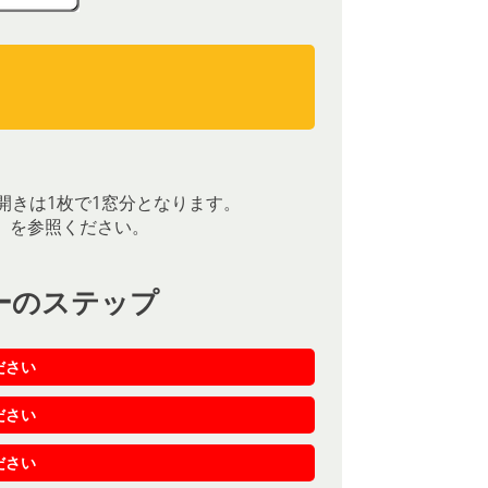
）
）
開きは1枚で1窓分となります。
］を参照ください。
ーのステップ
ださい
ださい
ださい