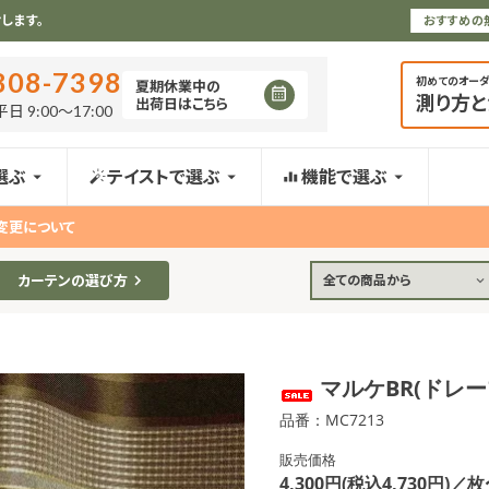
します。
おすすめの
808-7398
初めてのオー
夏期休業中の
測り方
出荷日はこちら
日 9:00〜17:00
選ぶ
テイストで選ぶ
機能で選ぶ
変更について
カーテンの選び方
全ての商品から
マルケBR(ドレ
品番：MC7213
販売価格
4,300円(税込4,730円)／