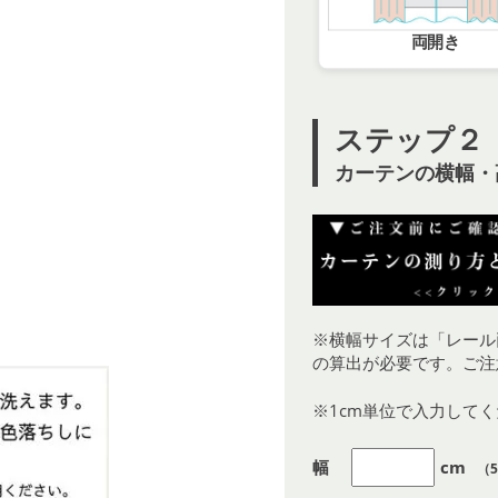
両開き
ステップ２
カーテンの横幅・
※横幅サイズは「レール
の算出が必要です。ご注
※1cm単位で入力して
幅
cm
（5