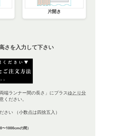
片開き
高さを入力して下さい
両端ランナー間の長さ」にプラス
ゆとり分
意ください。
ください （小数点は四捨五入）
0〜1000cmの間）