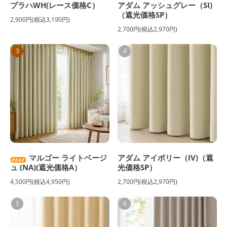
プラハWH(レース価格C）
アダム アッシュグレー（SI)
（遮光価格SP）
2,900円(税込3,190円)
2,700円(税込2,970円)
3
4
マルゴー ライトベージ
アダム アイボリー（IV)（遮
ュ (NA)(遮光価格A）
光価格SP）
4,500円(税込4,950円)
2,700円(税込2,970円)
5
6