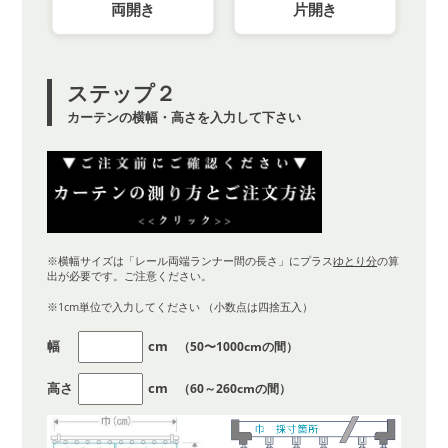
両開き
片開き
ステップ２
カーテンの横幅・高さを入力して下さい
※横幅サイズは「レール両端ランナー間の長さ」にプラス
ゆとり分
の算
出が必要です。ご注意ください。
※1cm単位で入力してください （小数点は四捨五入）
幅
cm
（50〜1000cmの間）
高さ
cm
（60～260cmの間）