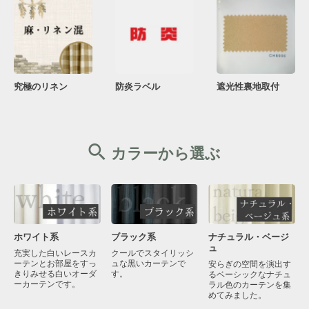
究極のリネン
防炎ラベル
遮光性裏地取付
カラーから選ぶ
ブラック系
ナチュラル・ベージ
ホワイト系
ュ
クールでスタイリッシ
充実した白いレースカ
ュな黒いカーテンで
ーテンとお部屋をすっ
安らぎの空間を演出す
す。
きりみせる白いオーダ
るベーシックなナチュ
ーカーテンです。
ラル色のカーテンを集
めてみました。