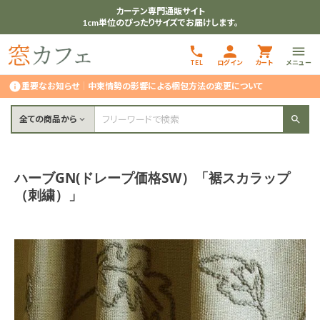
カーテン専門通販サイト
1cm単位のぴったりサイズでお届けします。
TEL
ログイン
カート
メニュー
重要なお知らせ
｜
中東情勢の影響による梱包方法の変更について
全ての商品から
ハーブGN(ドレープ価格SW）「裾スカラップ
（刺繍）」