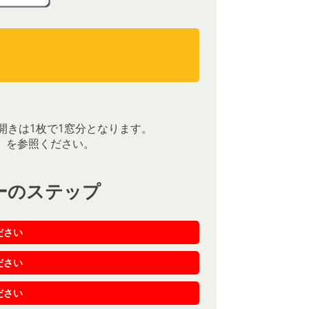
）
）
開きは1枚で1窓分となります。
］を参照ください。
ーのステップ
ださい
ださい
ださい