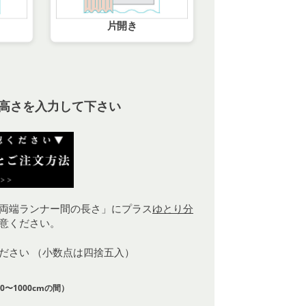
片開き
高さを入力して下さい
両端ランナー間の長さ」にプラス
ゆとり分
意ください。
ください （小数点は四捨五入）
0〜1000cmの間）