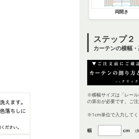
両開き
ステップ２
カーテンの横幅・
※横幅サイズは「レール
の算出が必要です。ご注
※1cm単位で入力して
幅
cm
（5