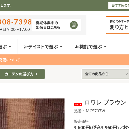
します。
おすすめの
808-7398
初めてのオー
夏期休業中の
測り方
出荷日はこちら
日 9:00〜17:00
選ぶ
テイストで選ぶ
機能で選ぶ
変更について
カーテンの選び方
全ての商品から
ロワレ ブラウン
品番：MC5707W
販売価格
3,600円(税込3,960円)／