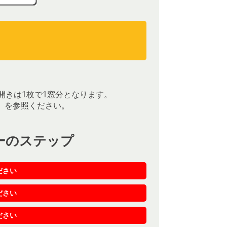
）
）
開きは1枚で1窓分となります。
］を参照ください。
ーのステップ
ださい
ださい
ださい