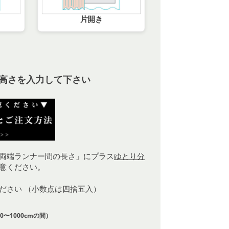
片開き
高さを入力して下さい
両端ランナー間の長さ」にプラス
ゆとり分
意ください。
ください （小数点は四捨五入）
0〜1000cmの間）