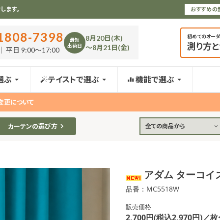
します。
おすすめの
1808-7398
初めてのオー
8月20日(木)
最短
測り方
出荷日
〜8月21日(金)
 平日 9:00〜17:00
選ぶ
テイストで選ぶ
機能で選ぶ
変更について
カーテンの選び方
全ての商品から
アダム ターコイ
品番：MC5518W
販売価格
2,700円(税込2,970円)／