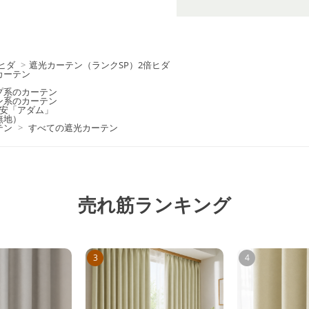
ヒダ
>
遮光カーテン（ランクSP）2倍ヒダ
カーテン
プ系のカーテン
ン系のカーテン
最安「アダム」
無地）
テン
>
すべての遮光カーテン
売れ筋ランキング
3
4