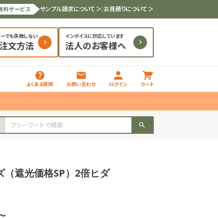
サンプル請求について ＞
|
お見積りについて ＞
無料サービス
ダーでも失敗しない
インボイスに対応しています
と注文方法
法人のお客様へ
よくある質問
お問い合わせ
ログイン
カート
ズ（遮光価格SP）2倍ヒダ
枚〜