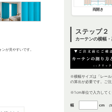
両開き
ステップ２
カーテンの横幅・
ォンが見やすいです。
※横幅サイズは「レール
の算出が必要です。ご注
※1cm単位で入力して
幅
cm
（5