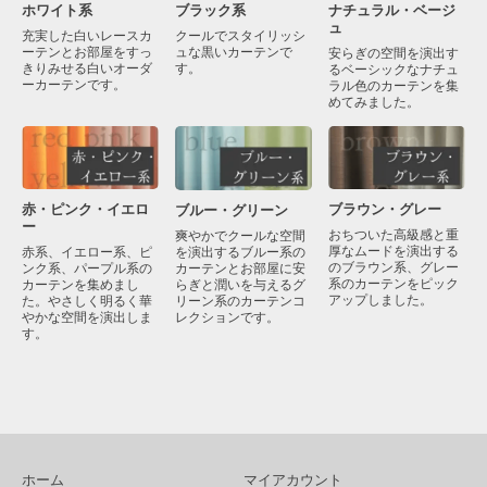
ブラック系
ナチュラル・ベージ
ホワイト系
ュ
クールでスタイリッシ
充実した白いレースカ
ュな黒いカーテンで
ーテンとお部屋をすっ
安らぎの空間を演出す
す。
きりみせる白いオーダ
るベーシックなナチュ
ーカーテンです。
ラル色のカーテンを集
めてみました。
赤・ピンク・イエロ
ブラウン・グレー
ブルー・グリーン
ー
おちついた高級感と重
爽やかでクールな空間
厚なムードを演出する
を演出するブルー系の
赤系、イエロー系、ピ
のブラウン系、グレー
カーテンとお部屋に安
ンク系、パープル系の
系のカーテンをピック
らぎと潤いを与えるグ
カーテンを集めまし
アップしました。
リーン系のカーテンコ
た。やさしく明るく華
レクションです。
やかな空間を演出しま
す。
ホーム
マイアカウント