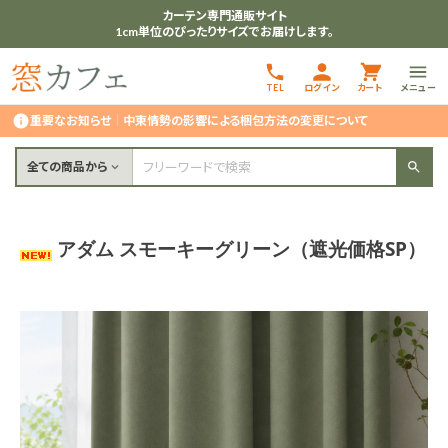
カーテン専門通販サイト
1cm単位のぴったりサイズでお届けします。
TEL
ログイン
カート
メニュー
重要なお知らせ
｜
中東情勢の影響による梱包方法の変更について
全ての商品から
アダム スモーキーグリーン（遮光価格SP）