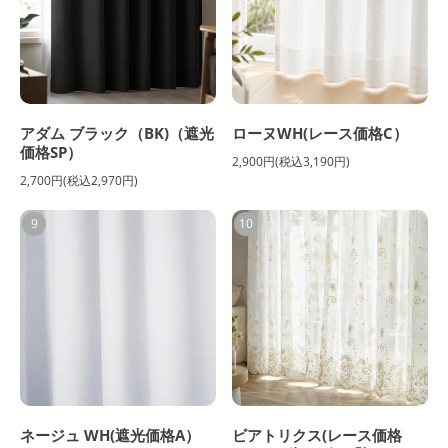
アダム ブラック（BK)（遮光
ローヌWH(レース価格C）
価格SP）
2,900円(税込3,190円)
2,700円(税込2,970円)
9
10
ネージュ WH(遮光価格A）
ビアトリクス(レース価格