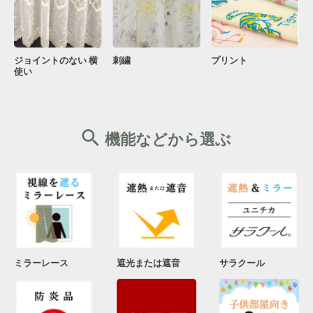
ジョイントのない 横
刺繍
プリント
使い
機能などから選ぶ
ミラーレース
遮光または遮音
サラクール