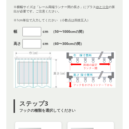
※横幅サイズは「レール両端ランナー間の長さ」にプラス
ゆとり分
の算
出が必要です。ご注意ください。
※1cm単位で入力してください （小数点は四捨五入）
幅
cm
（50〜1000cmの間）
高さ
cm
（60〜300cmの間）
ステップ3
フックの種類を選択してください