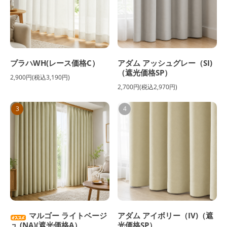
プラハWH(レース価格C）
アダム アッシュグレー（SI)
（遮光価格SP）
2,900円(税込3,190円)
2,700円(税込2,970円)
3
4
マルゴー ライトベージ
アダム アイボリー（IV)（遮
ュ (NA)(遮光価格A）
光価格SP）