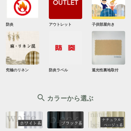
防炎
アウトレット
子供部屋向き
究極のリネン
防炎ラベル
遮光性裏地取付
カラーから選ぶ