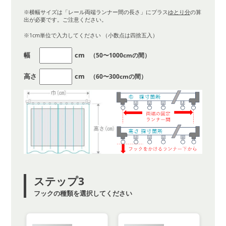
※横幅サイズは「レール両端ランナー間の長さ」にプラス
ゆとり分
の算
出が必要です。ご注意ください。
※1cm単位で入力してください （小数点は四捨五入）
幅
cm
（50〜1000cmの間）
高さ
cm
（60〜300cmの間）
ステップ3
フックの種類を選択してください