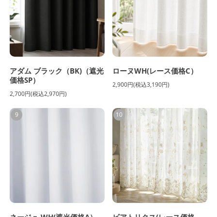
アダム ブラック（BK)（遮光
ローヌWH(レース価格C）
価格SP）
2,900円(税込3,190円)
2,700円(税込2,970円)
9
10
ネージュ WH(遮光価格A）
ビアトリクス(レース価格