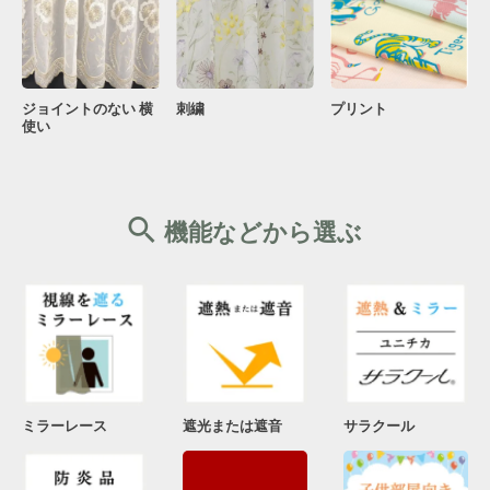
ジョイントのない 横
刺繍
プリント
使い
機能などから選ぶ
ミラーレース
遮光または遮音
サラクール