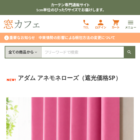
カーテン専門通販サイト
1cm単位のぴったりサイズでお届けします。
TEL
ログイン
カート
メニュー
重要なお知らせ
｜
中東情勢の影響による梱包方法の変更について
全ての商品から
アダム アネモネローズ（遮光価格SP）