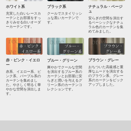
ブラック系
ナチュラル・ベージ
ホワイト系
ュ
クールでスタイリッシ
充実した白いレースカ
ュな黒いカーテンで
ーテンとお部屋をすっ
安らぎの空間を演出す
す。
きりみせる白いオーダ
るベーシックなナチュ
ーカーテンです。
ラル色のカーテンを集
めてみました。
赤・ピンク・イエロ
ブラウン・グレー
ブルー・グリーン
ー
おちついた高級感と重
爽やかでクールな空間
厚なムードを演出する
を演出するブルー系の
赤系、イエロー系、ピ
のブラウン系、グレー
カーテンとお部屋に安
ンク系、パープル系の
系のカーテンをピック
らぎと潤いを与えるグ
カーテンを集めまし
アップしました。
リーン系のカーテンコ
た。やさしく明るく華
レクションです。
やかな空間を演出しま
す。