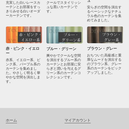
ュ
クールでスタイリッシ
充実した白いレースカ
ュな黒いカーテンで
ーテンとお部屋をすっ
安らぎの空間を演出す
す。
きりみせる白いオーダ
るベーシックなナチュ
ーカーテンです。
ラル色のカーテンを集
めてみました。
赤・ピンク・イエロ
ブラウン・グレー
ブルー・グリーン
ー
おちついた高級感と重
爽やかでクールな空間
厚なムードを演出する
を演出するブルー系の
赤系、イエロー系、ピ
のブラウン系、グレー
カーテンとお部屋に安
ンク系、パープル系の
系のカーテンをピック
らぎと潤いを与えるグ
カーテンを集めまし
アップしました。
リーン系のカーテンコ
た。やさしく明るく華
レクションです。
やかな空間を演出しま
す。
ホーム
マイアカウント