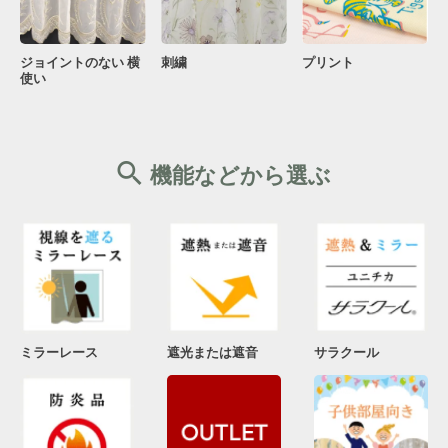
ジョイントのない 横
刺繍
プリント
使い
機能などから選ぶ
ミラーレース
遮光または遮音
サラクール