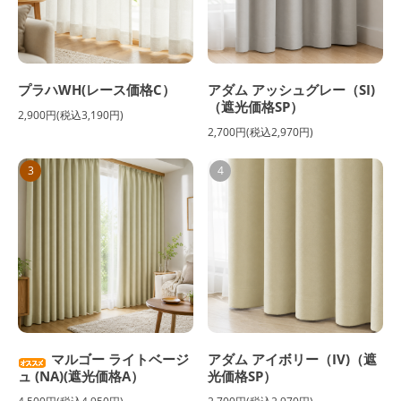
プラハWH(レース価格C）
アダム アッシュグレー（SI)
（遮光価格SP）
2,900円(税込3,190円)
2,700円(税込2,970円)
3
4
マルゴー ライトベージ
アダム アイボリー（IV)（遮
ュ (NA)(遮光価格A）
光価格SP）