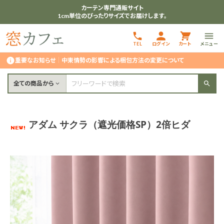
カーテン専門通販サイト
1cm単位のぴったりサイズでお届けします。
TEL
ログイン
カート
メニュー
重要なお知らせ
｜
中東情勢の影響による梱包方法の変更について
全ての商品から
アダム サクラ（遮光価格SP）2倍ヒダ