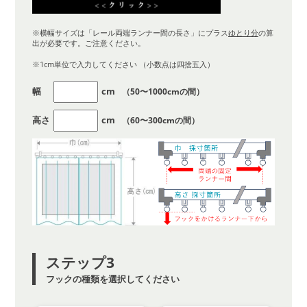
※横幅サイズは「レール両端ランナー間の長さ」にプラス
ゆとり分
の算
出が必要です。ご注意ください。
※1cm単位で入力してください （小数点は四捨五入）
幅
cm
（50〜1000cmの間）
高さ
cm
（60〜300cmの間）
ステップ3
フックの種類を選択してください