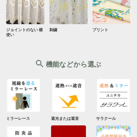
ジョイントのない 横
刺繍
プリント
使い
機能などから選ぶ
ミラーレース
遮光または遮音
サラクール