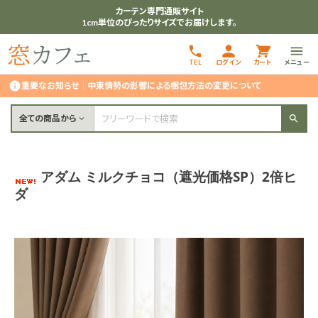
カーテン専門通販サイト
1cm単位のぴったりサイズでお届けします。
TEL
ログイン
カート
メニュー
重要なお知らせ
｜
中東情勢の影響による梱包方法の変更について
全ての商品から
アダム ミルクチョコ（遮光価格SP）2倍ヒ
ダ