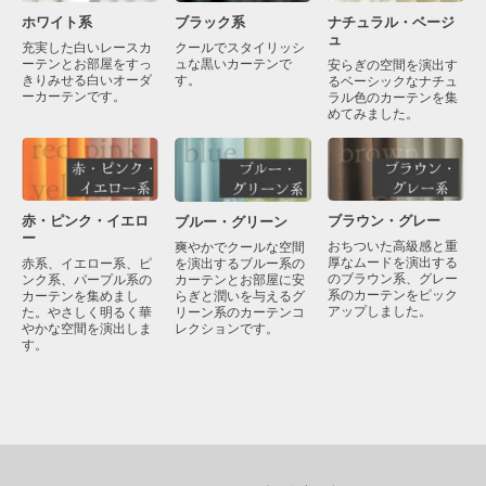
ブラック系
ナチュラル・ベージ
ホワイト系
ュ
クールでスタイリッシ
充実した白いレースカ
ュな黒いカーテンで
ーテンとお部屋をすっ
安らぎの空間を演出す
す。
きりみせる白いオーダ
るベーシックなナチュ
ーカーテンです。
ラル色のカーテンを集
めてみました。
赤・ピンク・イエロ
ブラウン・グレー
ブルー・グリーン
ー
おちついた高級感と重
爽やかでクールな空間
厚なムードを演出する
を演出するブルー系の
赤系、イエロー系、ピ
のブラウン系、グレー
カーテンとお部屋に安
ンク系、パープル系の
系のカーテンをピック
らぎと潤いを与えるグ
カーテンを集めまし
アップしました。
リーン系のカーテンコ
た。やさしく明るく華
レクションです。
やかな空間を演出しま
す。