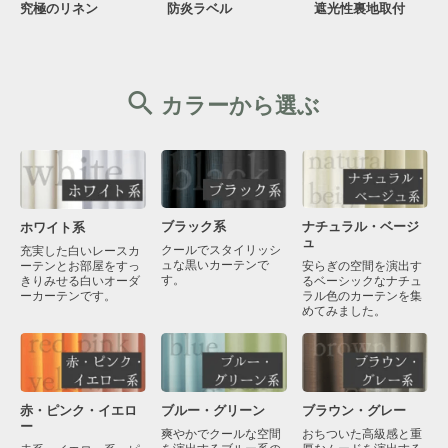
究極のリネン
防炎ラベル
遮光性裏地取付
カラーから選ぶ
ブラック系
ナチュラル・ベージ
ホワイト系
ュ
クールでスタイリッシ
充実した白いレースカ
ュな黒いカーテンで
ーテンとお部屋をすっ
安らぎの空間を演出す
す。
きりみせる白いオーダ
るベーシックなナチュ
ーカーテンです。
ラル色のカーテンを集
めてみました。
赤・ピンク・イエロ
ブラウン・グレー
ブルー・グリーン
ー
おちついた高級感と重
爽やかでクールな空間