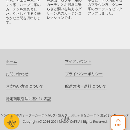
厚なムードを演出する
を演出するブルー系の
赤系、イエロー系、ピ
のブラウン系、グレー
カーテンとお部屋に安
ンク系、パープル系の
系のカーテンをピック
らぎと潤いを与えるグ
カーテンを集めまし
アップしました。
リーン系のカーテンコ
た。やさしく明るく華
レクションです。
やかな空間を演出しま
す。
ホーム
マイアカウント
お問い合わせ
プライバシーポリシー
お支払い方法について
配送方法・送料について
特定商取引法に基づく表記
5つ星！納得のオーダーカーテンが安い 窓カフェおしゃれなカーテン 激安オーダーカーテ
ン通販
Copyright (C) 2014-2021 MADO-CAFE All Rights Reserved.
TOP