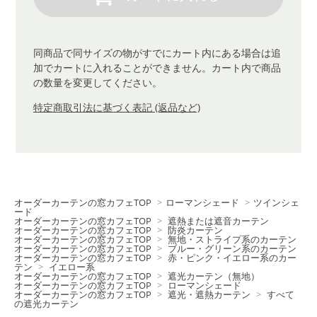
同商品で同サイズの物がすでにカート内にある場合は追
加でカートに入れることができません。カート内で商品
の数量を変更してください。
特定商取引法に基づく表記 (返品など)
オーダーカーテンの窓カフェTOP
>
ローマンシェード
>
ツインシェ
ード
オーダーカーテンの窓カフェTOP
>
遮熱または遮音カーテン
オーダーカーテンの窓カフェTOP
>
防炎カーテン
オーダーカーテンの窓カフェTOP
>
無地・ストライプ系のカーテン
オーダーカーテンの窓カフェTOP
>
ブルー・グリーン系のカーテン
オーダーカーテンの窓カフェTOP
>
赤・ピンク・イエロー系のカー
テン
>
イエロー系
オーダーカーテンの窓カフェTOP
>
遮光カーテン（無地）
オーダーカーテンの窓カフェTOP
>
ローマンシェード
オーダーカーテンの窓カフェTOP
>
遮光・遮熱カーテン
>
すべて
の遮光カーテン