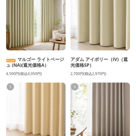
マルゴー ライトベージ
アダム アイボリー（IV)（遮
ュ (NA)(遮光価格A）
光価格SP）
4,500円(税込4,950円)
2,700円(税込2,970円)
5
6