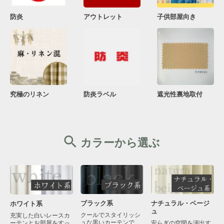
防炎
アウトレット
子供部屋向き
究極のリネン
防炎ラベル
遮光性裏地取付
カラーから選ぶ
ブラック系
ナチュラル・ベージ
ホワイト系
ュ
クールでスタイリッシ
充実した白いレースカ
ュな黒いカーテンで
ーテンとお部屋をすっ
安らぎの空間を演出す