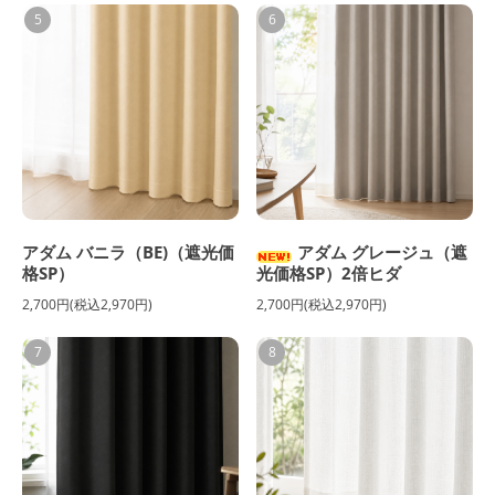
5
6
アダム バニラ（BE)（遮光価
アダム グレージュ（遮
格SP）
光価格SP）2倍ヒダ
2,700円(税込2,970円)
2,700円(税込2,970円)
7
8