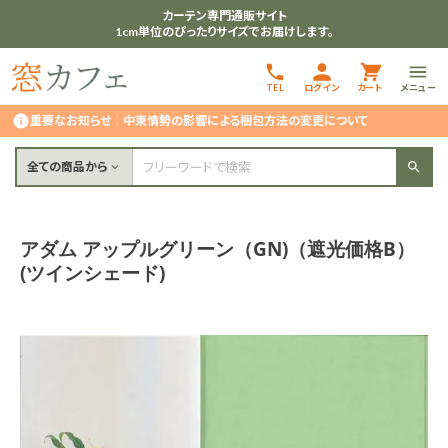
カーテン専門通販サイト
1cm単位のぴったりサイズでお届けします。
TEL
ログイン
カート
メニュー
重要なお知らせ
｜
中東情勢の影響による梱包方法の変更について
全ての商品から
アダム アップルグリーン（GN)（遮光価格B）
(ツインシェード)