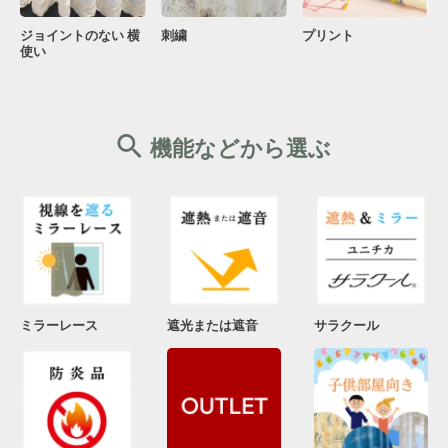
ジョイントのない 横
刺繍
プリント
使い
機能などから選ぶ
ミラーレース
遮光または遮音
サラクール