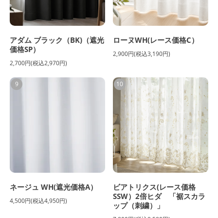
アダム ブラック（BK)（遮光
ローヌWH(レース価格C）
価格SP）
2,900円(税込3,190円)
2,700円(税込2,970円)
9
10
ネージュ WH(遮光価格A）
ビアトリクス(レース価格
SSW）2倍ヒダ 「裾スカラ
4,500円(税込4,950円)
ップ（刺繍）」