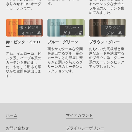
す。
きりみせる白いオーダ
るベーシックなナチュ
ーカーテンです。
ラル色のカーテンを集
めてみました。
赤・ピンク・イエロ
ブラウン・グレー
ブルー・グリーン
ー
おちついた高級感と重
爽やかでクールな空間
厚なムードを演出する
を演出するブルー系の
赤系、イエロー系、ピ
のブラウン系、グレー
カーテンとお部屋に安
ンク系、パープル系の
系のカーテンをピック
らぎと潤いを与えるグ
カーテンを集めまし
アップしました。
リーン系のカーテンコ
た。やさしく明るく華
レクションです。
やかな空間を演出しま
す。
ホーム
マイアカウント
お問い合わせ
プライバシーポリシー