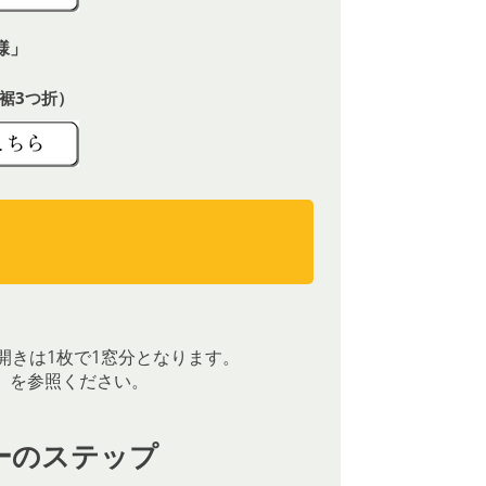
様」
裾3つ折）
）
）
開きは1枚で1窓分となります。
］を参照ください。
ーのステップ