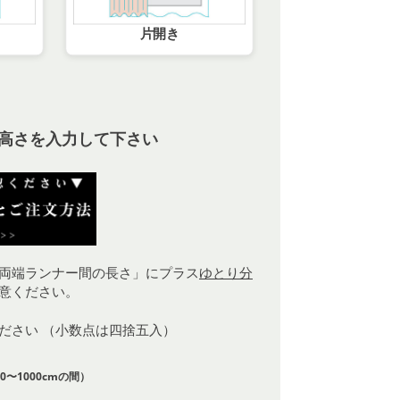
片開き
高さを入力して下さい
両端ランナー間の長さ」にプラス
ゆとり分
意ください。
ください （小数点は四捨五入）
0〜1000cmの間）