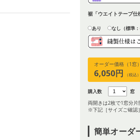
裾「ウエイトテープ仕
あり
なし（標準：
オーダー価格（1窓
6,050円
（税込
購入数
窓
両開きは2枚で1窓分片
※下記［サイズご確認
簡単オーダ