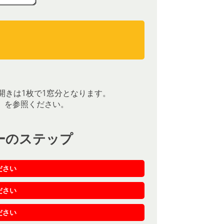
）
）
開きは1枚で1窓分となります。
］を参照ください。
ーのステップ
ださい
ださい
ださい