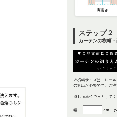
両開き
ステップ２
カーテンの横幅・
※横幅サイズは「レール
の算出が必要です。ご注
※1cm単位で入力して
幅
cm
（5