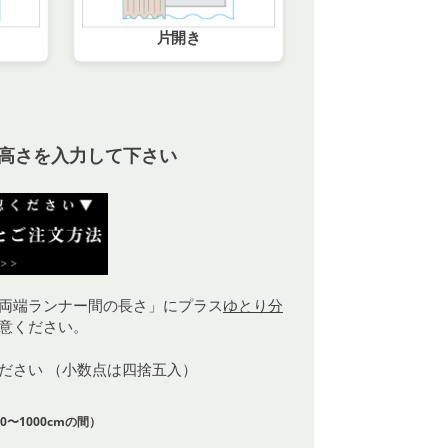
片開き
高さを入力して下さい
両端ランナー間の長さ」にプラス
ゆとり分
意ください。
ください （小数点は四捨五入）
0〜1000cmの間）