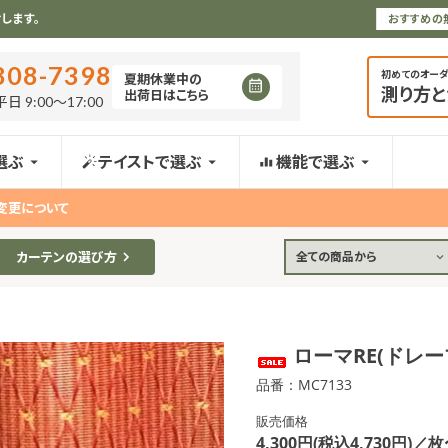
します。
おすすめの
808-7398
初めてのオー
夏期休業中の
測り方
出荷日はこちら
日 9:00〜17:00
選ぶ
テイストで選ぶ
機能で選ぶ
変更について
カーテンの選び方
全ての商品から
ローマRE(ドレ
品番：MC7133
販売価格
4,300円(税込4,730円)／