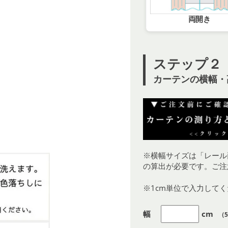
両開き
ステップ２
カーテンの横幅・
※横幅サイズは「レール
の算出が必要です。ご注
※1cm単位で入力して
幅
cm
（5