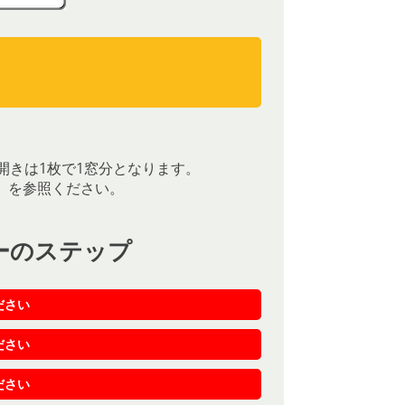
）
）
開きは1枚で1窓分となります。
］を参照ください。
ーのステップ
ださい
ださい
ださい