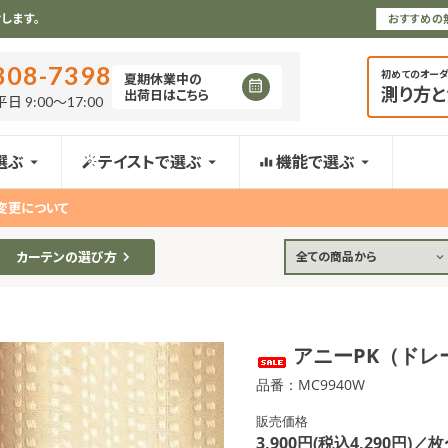
します。
おすすめの
808-7398
初めてのオー
夏期休業中の
測り方
出荷日はこちら
日 9:00〜17:00
選ぶ
テイストで選ぶ
機能で選ぶ
変更について
カーテンの選び方
全ての商品から
アニーPK（ドレ
品番：MC9940W
販売価格
3,900円(税込4,290円)／