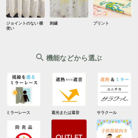
ジョイントのない 横
刺繍
プリント
使い
機能などから選ぶ
ミラーレース
遮光または遮音
サラクール