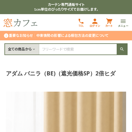
カーテン専門通販サイト
1cm単位のぴったりサイズでお届けします。
TEL
ログイン
カート
メニュー
重要なお知らせ
｜
中東情勢の影響による梱包方法の変更について
全ての商品から
アダム バニラ（BE)（遮光価格SP）2倍ヒダ