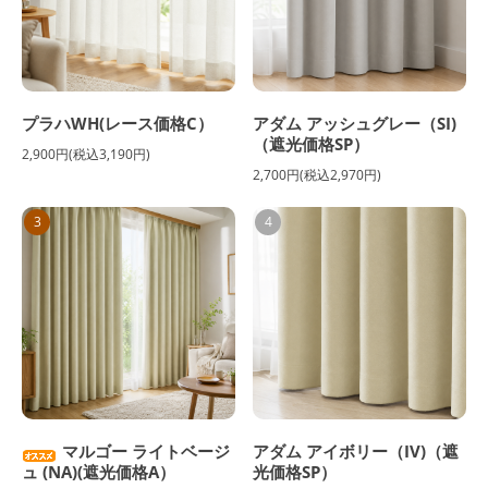
プラハWH(レース価格C）
アダム アッシュグレー（SI)
（遮光価格SP）
2,900円(税込3,190円)
2,700円(税込2,970円)
3
4
マルゴー ライトベージ
アダム アイボリー（IV)（遮
ュ (NA)(遮光価格A）
光価格SP）