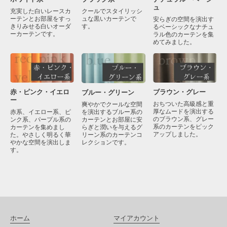
ュ
クールでスタイリッシ
充実した白いレースカ
ュな黒いカーテンで
ーテンとお部屋をすっ
安らぎの空間を演出す
す。
きりみせる白いオーダ
るベーシックなナチュ
ーカーテンです。
ラル色のカーテンを集
めてみました。
赤・ピンク・イエロ
ブラウン・グレー
ブルー・グリーン
ー
おちついた高級感と重
爽やかでクールな空間
厚なムードを演出する
を演出するブルー系の
赤系、イエロー系、ピ
のブラウン系、グレー
カーテンとお部屋に安
ンク系、パープル系の
系のカーテンをピック
らぎと潤いを与えるグ
カーテンを集めまし
アップしました。
リーン系のカーテンコ
た。やさしく明るく華
レクションです。
やかな空間を演出しま
す。
ホーム
マイアカウント