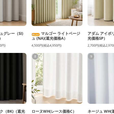
ュグレー（SI)
マルゴー ライトベージ
アダム アイボリ
）
ュ (NA)(遮光価格A）
光価格SP）
0円)
4,500円(税込4,950円)
2,700円(税込2,970
8
9
ク（BK)（遮光
ローヌWH(レース価格C）
ネージュ WH(