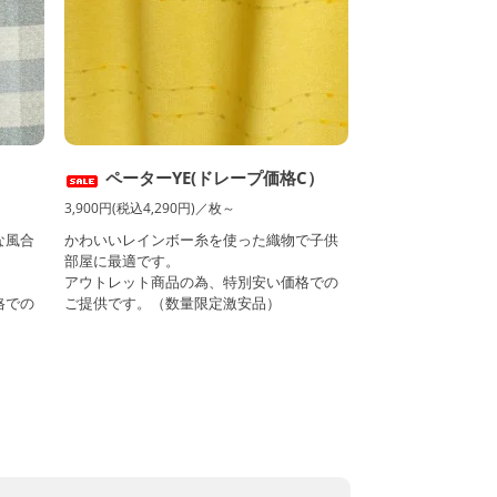
）
ペーターYE(ドレープ価格C）
3,900円(税込4,290円)／枚～
な風合
かわいいレインボー糸を使った織物で子供
部屋に最適です。
アウトレット商品の為、特別安い価格での
格での
ご提供です。（数量限定激安品）