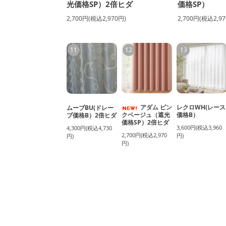
光価格SP）2倍ヒダ
価格SP）
2,700円(税込2,970円)
2,700円(税込2,97
11
12
13
アダム ピン
レクロWH(レース
ムーブBU(ドレー
クベージュ（遮光
価格B）
プ価格B）2倍ヒダ
価格SP）2倍ヒダ
3,600円(税込3,960
4,300円(税込4,730
2,700円(税込2,970
円)
円)
円)