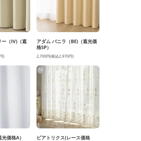
ー（IV)（遮
アダム バニラ（BE)（遮光価
格SP）
円)
2,700円(税込2,970円)
10
遮光価格A）
ビアトリクス(レース価格