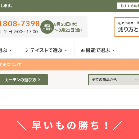
します。
おすすめの
1808-7398
初めてのオー
8月20日(木)
最短
測り方
出荷日
〜8月21日(金)
 平日 9:00〜17:00
選ぶ
テイストで選ぶ
機能で選ぶ
変更について
カーテンの選び方
全ての商品から
品