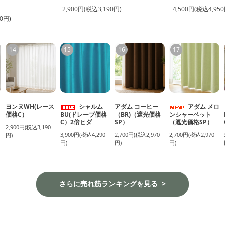
2,900円(税込3,190円)
4,500円(税込4,950
0円)
14
15
16
17
ヨンヌWH(レース
シャルム
アダム コーヒー
アダム メロ
価格C）
BU(ドレープ価格
（BR)（遮光価格
ンシャーベット
C）2倍ヒダ
SP）
（遮光価格SP）
2,900円(税込3,190
3,900円(税込4,290
2,700円(税込2,970
2,700円(税込2,970
円)
円)
円)
円)
さらに売れ筋ランキングを見る