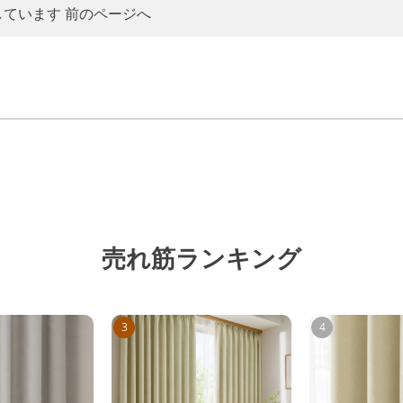
しています
前のページへ
売れ筋ランキング
3
4