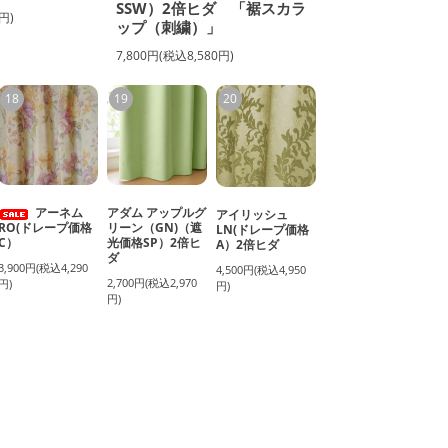
SSW）2倍ヒダ 「裾スカラ
円)
ップ（刺繍）」
7,800円(税込8,580円)
18
19
20
アーネム
アダム アップルグ
アイリッシュ
RO(ドレープ価格
リーン（GN)（遮
LN(ドレープ価格
C）
光価格SP）2倍ヒ
A）2倍ヒダ
ダ
3,900円(税込4,290
4,500円(税込4,950
2,700円(税込2,970
円)
円)
円)