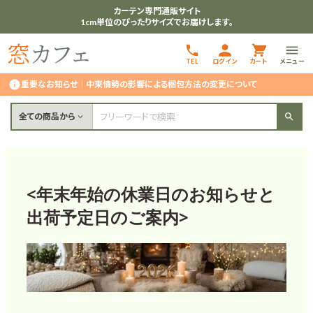
カーテン専門通販サイト
1cm単位のぴったりサイズでお届けします。
TEL
ログイン
カート
メニュー
重要なお知らせ
｜
中東情勢の影響による梱包方法の変更について
全ての商品から
<年末年始の休業日のお知らせと
出荷予定日のご案内>